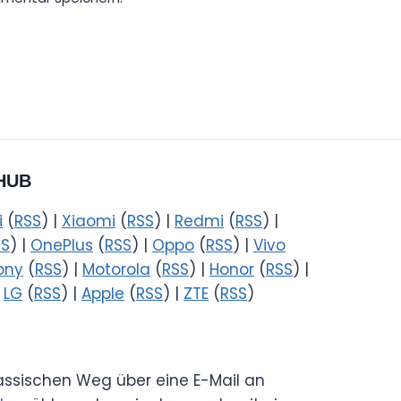
HUB
i
(
RSS
) |
Xiaomi
(
RSS
) |
Redmi
(
RSS
) |
SS
) |
OnePlus
(
RSS
) |
Oppo
(
RSS
) |
Vivo
ony
(
RSS
) |
Motorola
(
RSS
) |
Honor
(
RSS
) |
|
LG
(
RSS
) |
Apple
(
RSS
) |
ZTE
(
RSS
)
lassischen Weg über eine E-Mail an