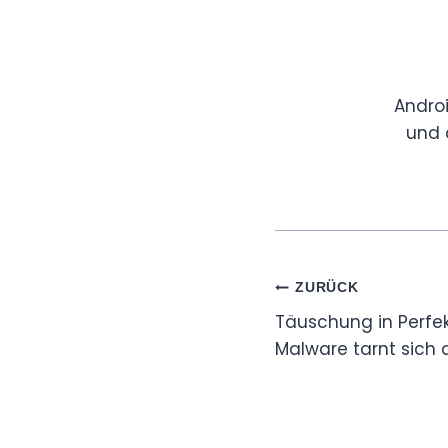
Andro
und 
Beitragsnaviga
ZURÜCK
Täuschung in Perfek
Malware tarnt sich 