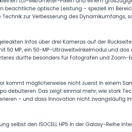
kleinen 0,5-Mikrometer-Pixeln und einem großzügige
ern beachtliche optische Leistung – speziell im Bereic
 Technik zur Verbesserung des Dynamikumfangs, sol
 geleakten Infos über drei Kameras auf der Rückseite
it 50 MP, ein 50-MP-Ultraweitwinkelmodul und da
etzteres dürfte besonders für Fotografen und Zoom-
or kommt möglicherweise nicht zuerst in einem S
po debütieren. Das zeigt einmal mehr, wie stark Tec
erieren – und dass Innovation nicht zwangsläufig 
 selbst den ISOCELL HP5 in der Galaxy-Reihe integr