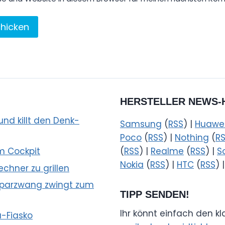
HERSTELLER NEWS-
nd killt den Denk-
Samsung
(
RSS
) |
Huawe
Poco
(
RSS
) |
Nothing
(
R
m Cockpit
(
RSS
) |
Realme
(
RSS
) |
S
Nokia
(
RSS
) |
HTC
(
RSS
) 
echner zu grillen
 Sparzwang zwingt zum
TIPP SENDEN!
Ihr könnt einfach den k
a-Fiasko