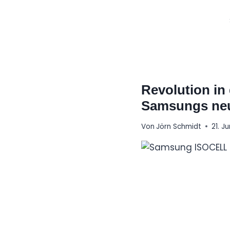
Zum
Inhalt
springen
Revolution in
Samsungs ne
Von
Jörn Schmidt
21. J