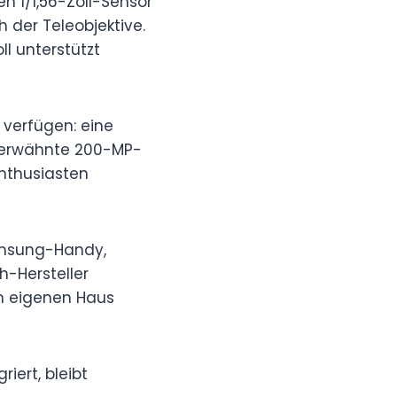
n 1/1,56-Zoll-Sensor
h der Teleobjektive.
l unterstützt
 verfügen: eine
s erwähnte 200-MP-
Enthusiasten
amsung-Handy,
h-Hersteller
im eigenen Haus
iert, bleibt