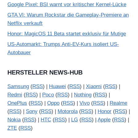
Google Pixel: BSI warnt vor kritischer Kernel-Lücke
GTA VI: Warum Rockstar die Gameplay-Premiere an
Netflix verkauft
Honor: MagicOS 11 Beta startet exklusiv für Mutige
US-Automarkt: Trumps Anti-EV-Kurs isoliert US-
Autobauer
HERSTELLER NEWS-HUB
Samsung
(
RSS
) |
Huawei
(
RSS
) |
Xiaomi
(
RSS
) |
Redmi
(
RSS
) |
Poco
(
RSS
) |
Nothing
(
RSS
) |
OnePlus
(
RSS
) |
Oppo
(
RSS
) |
Vivo
(
RSS
) |
Realme
(
RSS
) |
Sony
(
RSS
) |
Motorola
(
RSS
) |
Honor
(
RSS
) |
Nokia
(
RSS
) |
HTC
(
RSS
) |
LG
(
RSS
) |
Apple
(
RSS
) |
ZTE
(
RSS
)