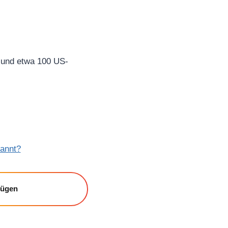
n und etwa 100 US-
kannt?
fügen