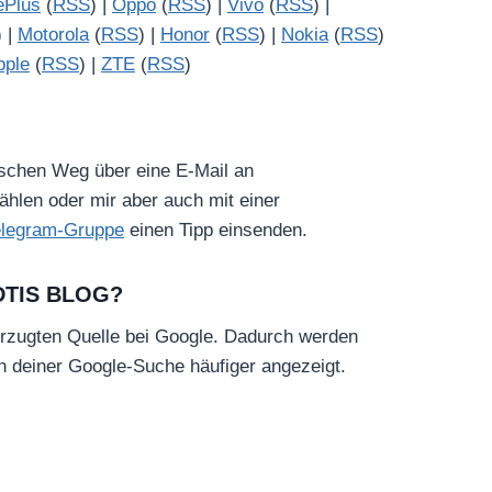
ePlus
(
RSS
) |
Oppo
(
RSS
) |
Vivo
(
RSS
) |
) |
Motorola
(
RSS
) |
Honor
(
RSS
) |
Nokia
(
RSS
)
pple
(
RSS
) |
ZTE
(
RSS
)
ischen Weg über eine E-Mail an
hlen oder mir aber auch mit einer
elegram-Gruppe
einen Tipp einsenden.
DTIS BLOG?
rzugten Quelle bei Google. Dadurch werden
in deiner Google-Suche häufiger angezeigt.