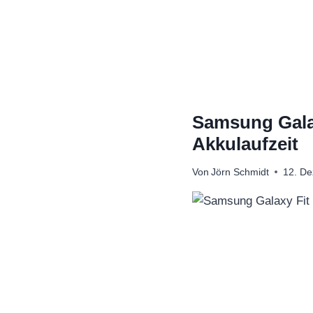
Zum
Inhalt
springen
Samsung Galax
Akkulaufzeit
Von
Jörn Schmidt
12. D