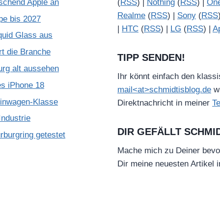
schend Apple an
(
RSS
) |
Nothing
(
RSS
) |
On
Realme
(
RSS
) |
Sony
(
RSS
pe bis 2027
|
HTC
(
RSS
) |
LG
(
RSS
) |
A
quid Glass aus
rt die Branche
TIPP SENDEN!
urg alt aussehen
Ihr könnt einfach den klass
es iPhone 18
mail<at>schmidtisblog.de
wä
leinwagen-Klasse
Direktnachricht in meiner
T
ndustrie
DIR GEFÄLLT SCHMI
burgring getestet
Mache mich zu Deiner bevo
Dir meine neuesten Artikel 