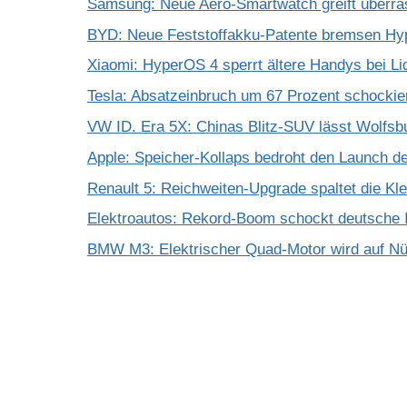
Samsung: Neue Aero-Smartwatch greift überra
BYD: Neue Feststoffakku-Patente bremsen Hy
Xiaomi: HyperOS 4 sperrt ältere Handys bei Li
Tesla: Absatzeinbruch um 67 Prozent schockie
VW ID. Era 5X: Chinas Blitz-SUV lässt Wolfsb
Apple: Speicher-Kollaps bedroht den Launch d
Renault 5: Reichweiten-Upgrade spaltet die K
Elektroautos: Rekord-Boom schockt deutsche I
BMW M3: Elektrischer Quad-Motor wird auf Nür