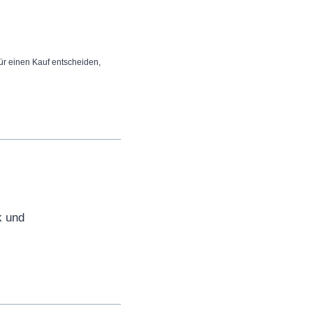
 für einen Kauf entscheiden,
k und