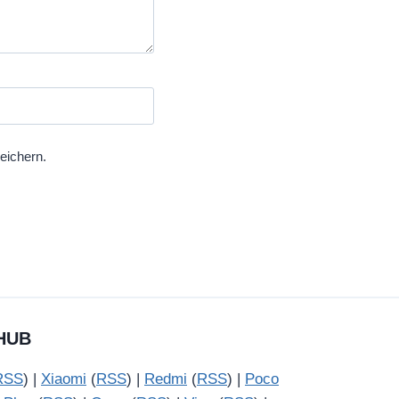
eichern.
HUB
RSS
) |
Xiaomi
(
RSS
) |
Redmi
(
RSS
) |
Poco