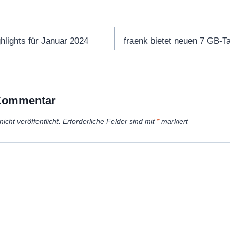
tion
lights für Januar 2024
fraenk bietet neuen 7 GB-Ta
 Kommentar
icht veröffentlicht.
Erforderliche Felder sind mit
*
markiert