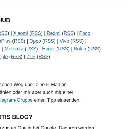
HUB
RSS
) |
Xiaomi
(
RSS
) |
Redmi
(
RSS
) |
Poco
ePlus
(
RSS
) |
Oppo
(
RSS
) |
Vivo
(
RSS
) |
) |
Motorola
(
RSS
) |
Honor
(
RSS
) |
Nokia
(
RSS
)
pple
(
RSS
) |
ZTE
(
RSS
)
ischen Weg über eine E-Mail an
hlen oder mir aber auch mit einer
elegram-Gruppe
einen Tipp einsenden.
DTIS BLOG?
rzugten Quelle bei Google. Dadurch werden