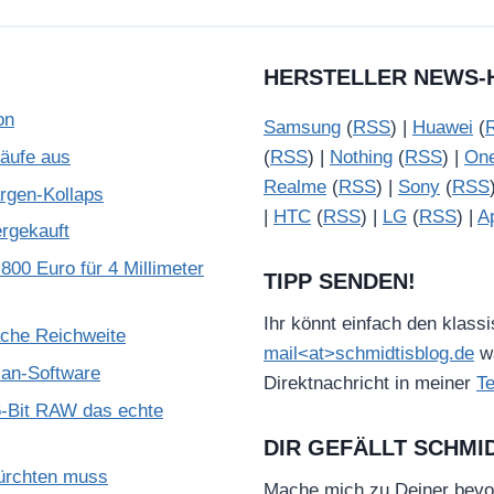
HERSTELLER NEWS-
on
Samsung
(
RSS
) |
Huawei
(
käufe aus
(
RSS
) |
Nothing
(
RSS
) |
On
Realme
(
RSS
) |
Sony
(
RSS
gen-Kollaps
|
HTC
(
RSS
) |
LG
(
RSS
) |
A
ergekauft
800 Euro für 4 Millimeter
TIPP SENDEN!
Ihr könnt einfach den klass
ache Reichweite
mail<at>schmidtisblog.de
wä
ian-Software
Direktnachricht in meiner
T
-Bit RAW das echte
DIR GEFÄLLT SCHMI
ürchten muss
Mache mich zu Deiner bevo