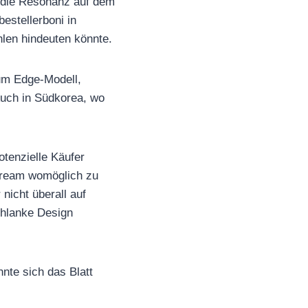
 die Resonanz auf dem
estellerboni in
hlen hindeuten könnte.
zum Edge-Modell,
Auch in Südkorea, wo
otenzielle Käufer
tream womöglich zu
nicht überall auf
chlanke Design
nte sich das Blatt