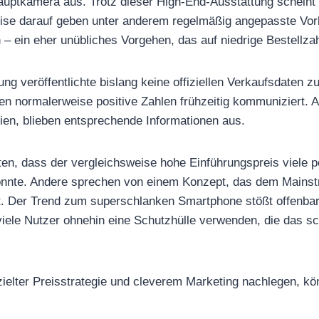
auptkamera aus. Trotz dieser High-End-Ausstattung scheint
ise darauf geben unter anderem regelmäßig angepasste Vorb
– ein eher unübliches Vorgehen, das auf niedrige Bestellza
 veröffentlichte bislang keine offiziellen Verkaufsdaten 
n normalerweise positive Zahlen frühzeitig kommuniziert. 
ien, blieben entsprechende Informationen aus.
en, dass der vergleichsweise hohe Einführungspreis viele p
nnte. Andere sprechen von einem Konzept, das dem Mains
t. Der Trend zum superschlanken Smartphone stößt offenbar 
iele Nutzer ohnehin eine Schutzhülle verwenden, die das s
ielter Preisstrategie und cleverem Marketing nachlegen, kön