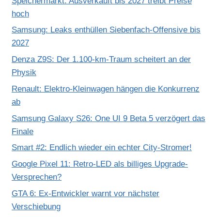
Speichermarkt: Ausverkauft bis 2027 treibt Preise
hoch
Samsung: Leaks enthüllen Siebenfach-Offensive bis
2027
Denza Z9S: Der 1.100-km-Traum scheitert an der
Physik
Renault: Elektro-Kleinwagen hängen die Konkurrenz
ab
Samsung Galaxy S26: One UI 9 Beta 5 verzögert das
Finale
Smart #2: Endlich wieder ein echter City-Stromer!
Google Pixel 11: Retro-LED als billiges Upgrade-
Versprechen?
GTA 6: Ex-Entwickler warnt vor nächster
Verschiebung