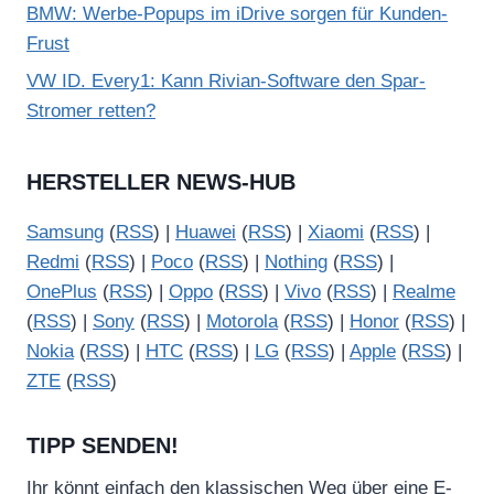
BMW: Werbe-Popups im iDrive sorgen für Kunden-
Frust
VW ID. Every1: Kann Rivian-Software den Spar-
Stromer retten?
HERSTELLER NEWS-HUB
Samsung
(
RSS
) |
Huawei
(
RSS
) |
Xiaomi
(
RSS
) |
Redmi
(
RSS
) |
Poco
(
RSS
) |
Nothing
(
RSS
) |
OnePlus
(
RSS
) |
Oppo
(
RSS
) |
Vivo
(
RSS
) |
Realme
(
RSS
) |
Sony
(
RSS
) |
Motorola
(
RSS
) |
Honor
(
RSS
) |
Nokia
(
RSS
) |
HTC
(
RSS
) |
LG
(
RSS
) |
Apple
(
RSS
) |
ZTE
(
RSS
)
TIPP SENDEN!
Ihr könnt einfach den klassischen Weg über eine E-