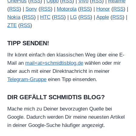
OnePlus
(
RSS
) |
Oppo
(
RSS
) |
Vivo
(
RSS
) |
Realme
(
RSS
) |
Sony
(
RSS
) |
Motorola
(
RSS
) |
Honor
(
RSS
) |
Nokia
(
RSS
) |
HTC
(
RSS
) |
LG
(
RSS
) |
Apple
(
RSS
) |
ZTE
(
RSS
)
TIPP SENDEN!
Ihr könnt einfach den klassischen Weg über eine E-
Mail an
mail<at>schmidtisblog.de
wählen oder mir
aber auch mit einer Direktnachricht in meiner
Telegram-Gruppe
einen Tipp einsenden.
DIR GEFÄLLT SCHMIDTIS BLOG?
Mache mich zu Deiner bevorzugten Quelle bei
Google. Dadurch werden Dir meine neuesten Artikel
in deiner Google-Suche häufiger angezeigt.