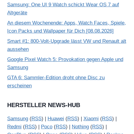
Samsung: One UI 9 Watch schickt Wear OS 7 auf
Altgeräte
An diesem Wochenende: Apps, Watch Faces, Spiele,
Icon Packs und Wallpaper für Dich [08.08.2026]
Smart #1: 800-Volt-Upgrade lässt VW und Renault alt
aussehen
Google Pixel Watch 5: Provokation gegen Apple und
Samsung
GTA 6: Sammler-Edition droht ohne Disc zu
erscheinen
HERSTELLER NEWS-HUB
Samsung
(
RSS
) |
Huawei
(
RSS
) |
Xiaomi
(
RSS
) |
Redmi
(
RSS
) |
Poco
(
RSS
) |
Nothing
(
RSS
) |