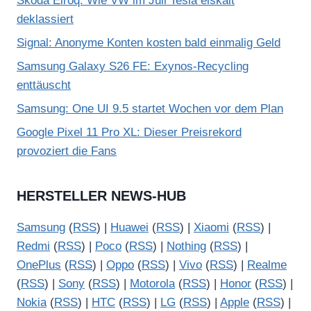
Skoda Elroq: Wie VW im Juli Tesla eiskalt
deklassiert
Signal: Anonyme Konten kosten bald einmalig Geld
Samsung Galaxy S26 FE: Exynos-Recycling
enttäuscht
Samsung: One UI 9.5 startet Wochen vor dem Plan
Google Pixel 11 Pro XL: Dieser Preisrekord
provoziert die Fans
HERSTELLER NEWS-HUB
Samsung
(
RSS
) |
Huawei
(
RSS
) |
Xiaomi
(
RSS
) |
Redmi
(
RSS
) |
Poco
(
RSS
) |
Nothing
(
RSS
) |
OnePlus
(
RSS
) |
Oppo
(
RSS
) |
Vivo
(
RSS
) |
Realme
(
RSS
) |
Sony
(
RSS
) |
Motorola
(
RSS
) |
Honor
(
RSS
) |
Nokia
(
RSS
) |
HTC
(
RSS
) |
LG
(
RSS
) |
Apple
(
RSS
) |