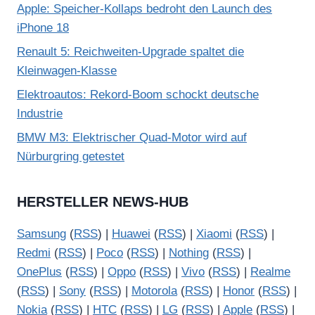
Apple: Speicher-Kollaps bedroht den Launch des
iPhone 18
Renault 5: Reichweiten-Upgrade spaltet die
Kleinwagen-Klasse
Elektroautos: Rekord-Boom schockt deutsche
Industrie
BMW M3: Elektrischer Quad-Motor wird auf
Nürburgring getestet
HERSTELLER NEWS-HUB
Samsung
(
RSS
) |
Huawei
(
RSS
) |
Xiaomi
(
RSS
) |
Redmi
(
RSS
) |
Poco
(
RSS
) |
Nothing
(
RSS
) |
OnePlus
(
RSS
) |
Oppo
(
RSS
) |
Vivo
(
RSS
) |
Realme
(
RSS
) |
Sony
(
RSS
) |
Motorola
(
RSS
) |
Honor
(
RSS
) |
Nokia
(
RSS
) |
HTC
(
RSS
) |
LG
(
RSS
) |
Apple
(
RSS
) |