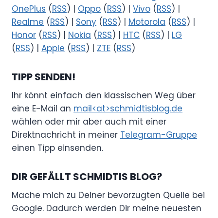
OnePlus
(
RSS
) |
Oppo
(
RSS
) |
Vivo
(
RSS
) |
Realme
(
RSS
) |
Sony
(
RSS
) |
Motorola
(
RSS
) |
Honor
(
RSS
) |
Nokia
(
RSS
) |
HTC
(
RSS
) |
LG
(
RSS
) |
Apple
(
RSS
) |
ZTE
(
RSS
)
TIPP SENDEN!
Ihr könnt einfach den klassischen Weg über
eine E-Mail an
mail<at>schmidtisblog.de
wählen oder mir aber auch mit einer
Direktnachricht in meiner
Telegram-Gruppe
einen Tipp einsenden.
DIR GEFÄLLT SCHMIDTIS BLOG?
Mache mich zu Deiner bevorzugten Quelle bei
Google. Dadurch werden Dir meine neuesten