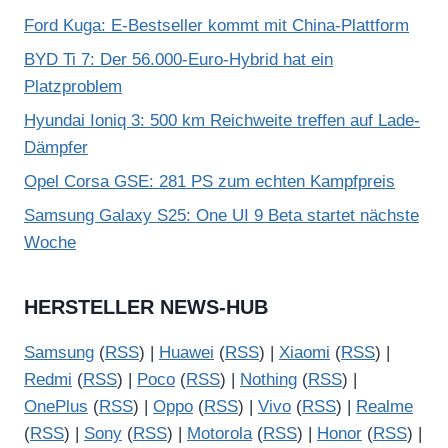
Ford Kuga: E-Bestseller kommt mit China-Plattform
BYD Ti 7: Der 56.000-Euro-Hybrid hat ein
Platzproblem
Hyundai Ioniq 3: 500 km Reichweite treffen auf Lade-
Dämpfer
Opel Corsa GSE: 281 PS zum echten Kampfpreis
Samsung Galaxy S25: One UI 9 Beta startet nächste
Woche
HERSTELLER NEWS-HUB
Samsung
(
RSS
) |
Huawei
(
RSS
) |
Xiaomi
(
RSS
) |
Redmi
(
RSS
) |
Poco
(
RSS
) |
Nothing
(
RSS
) |
OnePlus
(
RSS
) |
Oppo
(
RSS
) |
Vivo
(
RSS
) |
Realme
(
RSS
) |
Sony
(
RSS
) |
Motorola
(
RSS
) |
Honor
(
RSS
) |