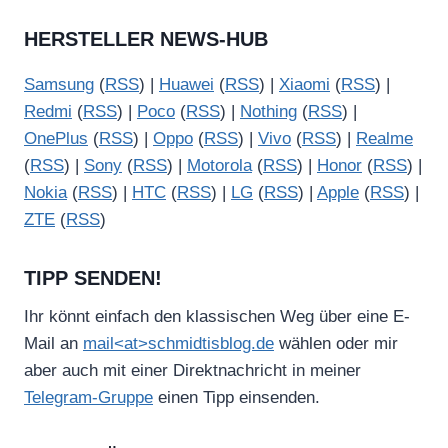
HERSTELLER NEWS-HUB
Samsung
(
RSS
) |
Huawei
(
RSS
) |
Xiaomi
(
RSS
) |
Redmi
(
RSS
) |
Poco
(
RSS
) |
Nothing
(
RSS
) |
OnePlus
(
RSS
) |
Oppo
(
RSS
) |
Vivo
(
RSS
) |
Realme
(
RSS
) |
Sony
(
RSS
) |
Motorola
(
RSS
) |
Honor
(
RSS
) |
Nokia
(
RSS
) |
HTC
(
RSS
) |
LG
(
RSS
) |
Apple
(
RSS
) |
ZTE
(
RSS
)
TIPP SENDEN!
Ihr könnt einfach den klassischen Weg über eine E-
Mail an
mail<at>schmidtisblog.de
wählen oder mir
aber auch mit einer Direktnachricht in meiner
Telegram-Gruppe
einen Tipp einsenden.