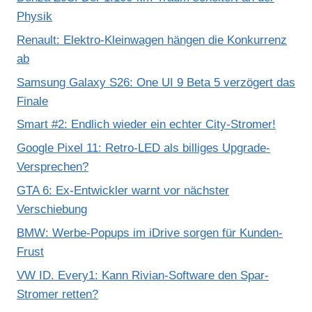
Physik
Renault: Elektro-Kleinwagen hängen die Konkurrenz
ab
Samsung Galaxy S26: One UI 9 Beta 5 verzögert das
Finale
Smart #2: Endlich wieder ein echter City-Stromer!
Google Pixel 11: Retro-LED als billiges Upgrade-
Versprechen?
GTA 6: Ex-Entwickler warnt vor nächster
Verschiebung
BMW: Werbe-Popups im iDrive sorgen für Kunden-
Frust
VW ID. Every1: Kann Rivian-Software den Spar-
Stromer retten?