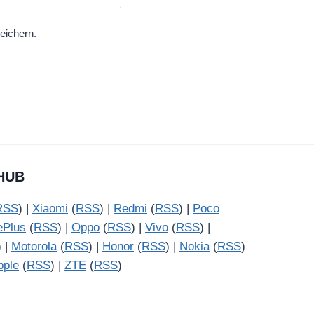
eichern.
HUB
RSS
) |
Xiaomi
(
RSS
) |
Redmi
(
RSS
) |
Poco
ePlus
(
RSS
) |
Oppo
(
RSS
) |
Vivo
(
RSS
) |
) |
Motorola
(
RSS
) |
Honor
(
RSS
) |
Nokia
(
RSS
)
pple
(
RSS
) |
ZTE
(
RSS
)