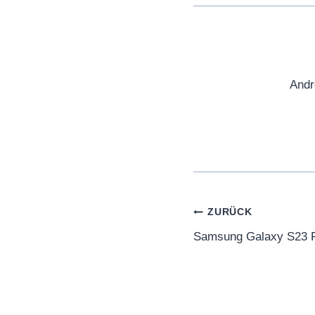
Andr
Beitragsnaviga
ZURÜCK
Samsung Galaxy S23 FE