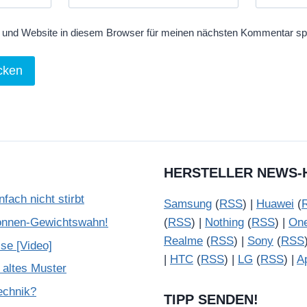
und Website in diesem Browser für meinen nächsten Kommentar sp
HERSTELLER NEWS-
ach nicht stirbt
Samsung
(
RSS
) |
Huawei
(
onnen-Gewichtswahn!
(
RSS
) |
Nothing
(
RSS
) |
On
Realme
(
RSS
) |
Sony
(
RSS
se [Video]
|
HTC
(
RSS
) |
LG
(
RSS
) |
A
 altes Muster
Technik?
TIPP SENDEN!