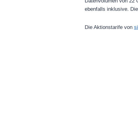
Datenvolumen von 22 G
ebenfalls inklusive. Di
Die Aktionstarife von
s