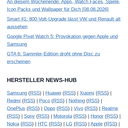
An diesem Wochenende: Apps, Watch Faces, Spiele,
Icon Packs und Wallpaper für Dich [08.08.2026]
Smart #1: 800-Volt-Upgrade lässt VW und Renault alt
aussehen
Google Pixel Watch 5: Provokation gegen Apple und
Samsung
GTA 6: Sammler-Edition droht ohne Disc zu
erscheinen
HERSTELLER NEWS-HUB
Samsung
(
RSS
) |
Huawei
(
RSS
) |
Xiaomi
(
RSS
) |
Redmi
(
RSS
) |
Poco
(
RSS
) |
Nothing
(
RSS
) |
OnePlus
(
RSS
) |
Oppo
(
RSS
) |
Vivo
(
RSS
) |
Realme
(
RSS
) |
Sony
(
RSS
) |
Motorola
(
RSS
) |
Honor
(
RSS
) |
Nokia
(
RSS
) |
HTC
(
RSS
) |
LG
(
RSS
) |
Apple
(
RSS
) |