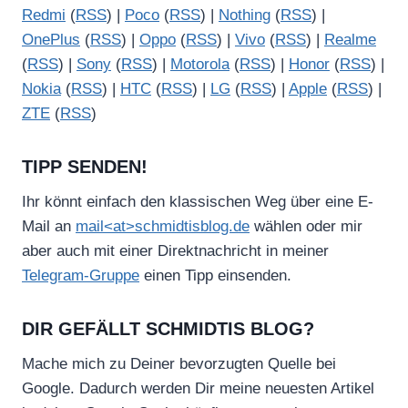
Redmi
(
RSS
) |
Poco
(
RSS
) |
Nothing
(
RSS
) |
OnePlus
(
RSS
) |
Oppo
(
RSS
) |
Vivo
(
RSS
) |
Realme
(
RSS
) |
Sony
(
RSS
) |
Motorola
(
RSS
) |
Honor
(
RSS
) |
Nokia
(
RSS
) |
HTC
(
RSS
) |
LG
(
RSS
) |
Apple
(
RSS
) |
ZTE
(
RSS
)
TIPP SENDEN!
Ihr könnt einfach den klassischen Weg über eine E-
Mail an
mail<at>schmidtisblog.de
wählen oder mir
aber auch mit einer Direktnachricht in meiner
Telegram-Gruppe
einen Tipp einsenden.
DIR GEFÄLLT SCHMIDTIS BLOG?
Mache mich zu Deiner bevorzugten Quelle bei
Google. Dadurch werden Dir meine neuesten Artikel