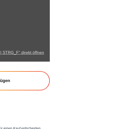
 | STRG_F“ direkt öffnen
fügen
 für einen Kauf entscheiden,