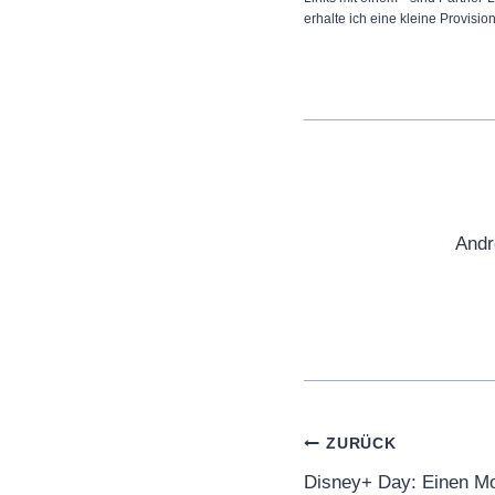
erhalte ich eine kleine Provisio
Andr
Beitragsnaviga
ZURÜCK
Disney+ Day: Einen Mo