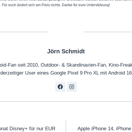
s
n. Für euch ändert sich am Preis nichts. Danke für eure Unterstützung!
t
T
e
l
e
Jörn Schmidt
g
r
oid-Fan seit 2010, Outdoor- & Skandinavien-Fan, Kino-Frea
a
derzeitiger User eines Google Pixel 9 Pro XL mit Android 16
m
w
i
r
k
l
tion
i
nat Disney+ für nur EUR
Apple iPhone 14, iPhone