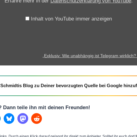
Erfahre mehr in der
Datenschutzerklärung von YouTube
.
v
:
W
Inhalt von YouTube immer anzeigen
i
e
u
n
„Exklusiv: Wie unabhängig ist Telegram wirklich?
a
b
h
Schmidtis Blog zu Deiner bevorzugten Quelle bei Google hinzu
ä
n
g
l? Dann teile ihn mit deinen Freunden!
i
g
i
inks. Durch einen Klick darauf gelangt ihr direkt zum Anbieter. Solltet ihr euch dort