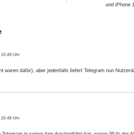
c
und iPhone 1
h
?
|
e
S
T
R
 15:49 Uhr
G
_
t waren dafür), aber jedenfalls liefert Telegram nun Nutzer
F
“
v
o
n
Y
 15:48 Uhr
o
e Telegram in seiner App durchgeführt hat, waren 39 % der Nu