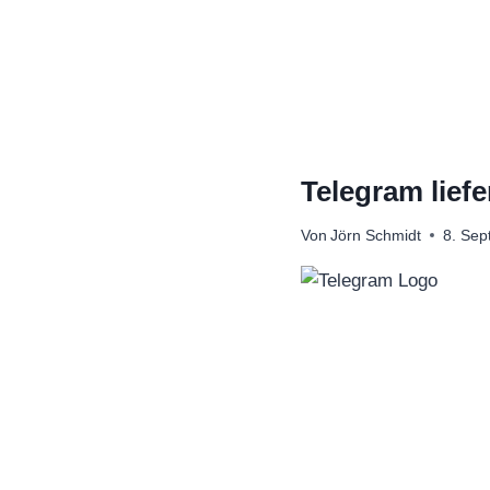
Zum
Inhalt
springen
Telegram lief
Von
Jörn Schmidt
8. Se