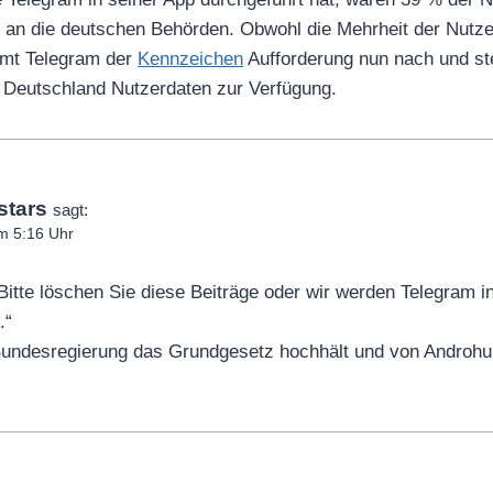
u
 an die deutschen Behörden. Obwohl die Mehrheit der Nutze
T
mmt Telegram der
Kennzeichen
Aufforderung nun nach und ste
u
 Deutschland Nutzerdaten zur Verfügung.
b
e
a
n
stars
sagt:
z
um 5:16 Uhr
e
i
„Bitte löschen Sie diese Beiträge oder wir werden Telegram 
g
.“
e
e Bundesregierung das Grundgesetz hochhält und von Androh
n