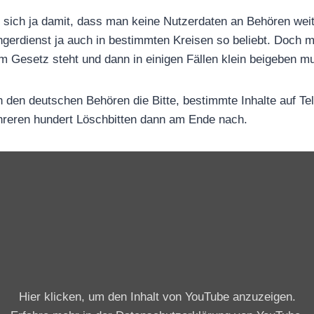
m sich ja damit, dass man keine Nutzerdaten an Behören wei
gerdienst ja auch in bestimmten Kreisen so beliebt. Doch m
m Gesetz steht und dann in einigen Fällen klein beigeben m
 den deutschen Behören die Bitte, bestimmte Inhalte auf Te
reren hundert Löschbitten dann am Ende nach.
„
E
x
k
l
u
s
Hier klicken, um den Inhalt von YouTube anzuzeigen.
i