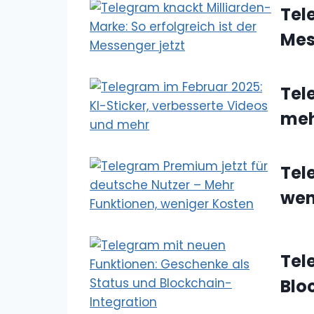
Tel
Mes
Tel
me
Tel
wen
Tel
Blo