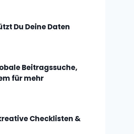
ützt Du Deine Daten
lobale Beitragssuche,
em für mehr
kreative Checklisten &