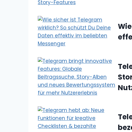
Wie
eff
Tel
Sto
Nut
Tel
bez