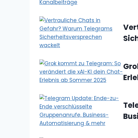
Ver
Sic
Gro
Erl
Tel
Bus