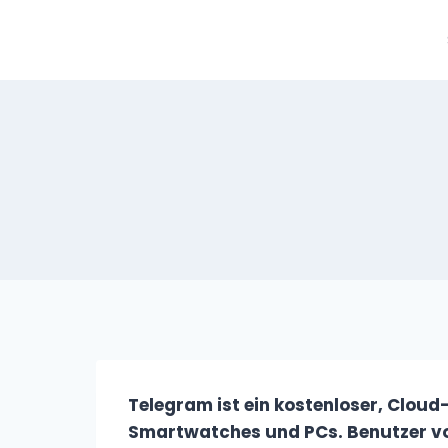
Zum
Inhalt
springen
Telegram ist ein kostenloser, Clou
Smartwatches und PCs. Benutzer vo