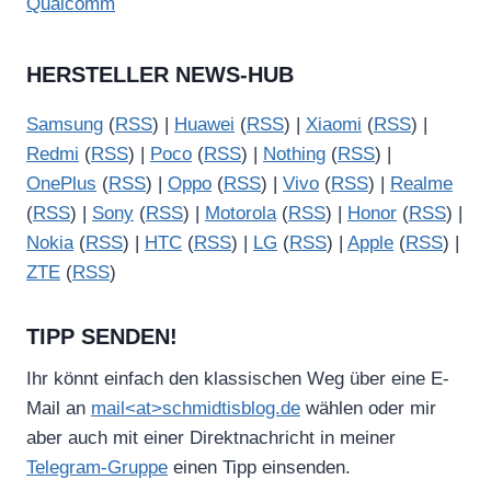
Qualcomm
HERSTELLER NEWS-HUB
Samsung
(
RSS
) |
Huawei
(
RSS
) |
Xiaomi
(
RSS
) |
Redmi
(
RSS
) |
Poco
(
RSS
) |
Nothing
(
RSS
) |
OnePlus
(
RSS
) |
Oppo
(
RSS
) |
Vivo
(
RSS
) |
Realme
(
RSS
) |
Sony
(
RSS
) |
Motorola
(
RSS
) |
Honor
(
RSS
) |
Nokia
(
RSS
) |
HTC
(
RSS
) |
LG
(
RSS
) |
Apple
(
RSS
) |
ZTE
(
RSS
)
TIPP SENDEN!
Ihr könnt einfach den klassischen Weg über eine E-
Mail an
mail<at>schmidtisblog.de
wählen oder mir
aber auch mit einer Direktnachricht in meiner
Telegram-Gruppe
einen Tipp einsenden.