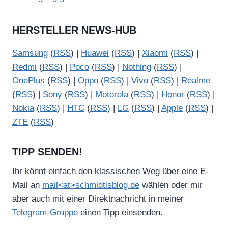
HERSTELLER NEWS-HUB
Samsung
(
RSS
) |
Huawei
(
RSS
) |
Xiaomi
(
RSS
) |
Redmi
(
RSS
) |
Poco
(
RSS
) |
Nothing
(
RSS
) |
OnePlus
(
RSS
) |
Oppo
(
RSS
) |
Vivo
(
RSS
) |
Realme
(
RSS
) |
Sony
(
RSS
) |
Motorola
(
RSS
) |
Honor
(
RSS
) |
Nokia
(
RSS
) |
HTC
(
RSS
) |
LG
(
RSS
) |
Apple
(
RSS
) |
ZTE
(
RSS
)
TIPP SENDEN!
Ihr könnt einfach den klassischen Weg über eine E-
Mail an
mail<at>schmidtisblog.de
wählen oder mir
aber auch mit einer Direktnachricht in meiner
Telegram-Gruppe
einen Tipp einsenden.