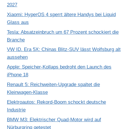
2027
Xiaomi: HyperOS 4 sperrt ältere Handys bei Liquid
Glass aus
Tesla: Absatzeinbruch um 67 Prozent schockiert die
Branche
VW ID. Era 5X: Chinas Blitz-SUV lässt Wolfsburg alt
aussehen
Apple: Speicher-Kollaps bedroht den Launch des
iPhone 18
Renault 5: Reichweiten-Upgrade spaltet die
Kleinwagen-Klasse
Elektroautos: Rekord-Boom schockt deutsche
Industrie
BMW M3: Elektrischer Quad-Motor wird auf
Nürburgring getestet