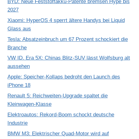
BYD: Neue Feststoffakku-Patente bremsen Hype bis
2027
Xiaomi: HyperOS 4 sperrt ältere Handys bei Liquid
Glass aus
Tesla: Absatzeinbruch um 67 Prozent schockiert die
Branche
VW ID. Era 5X: Chinas Blitz-SUV lässt Wolfsburg alt
aussehen
Apple: Speicher-Kollaps bedroht den Launch des
iPhone 18
Renault 5: Reichweiten-Upgrade spaltet die
Kleinwagen-Klasse
Elektroautos: Rekord-Boom schockt deutsche
Industrie
BMW M3: Elektrischer Quad-Motor wird auf