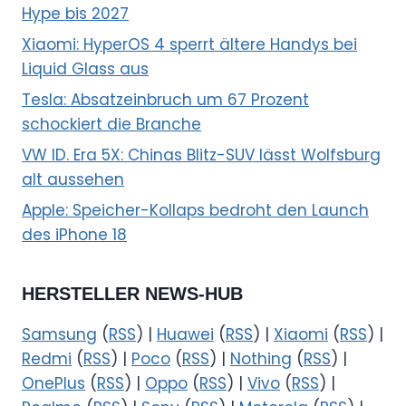
Hype bis 2027
Xiaomi: HyperOS 4 sperrt ältere Handys bei
Liquid Glass aus
Tesla: Absatzeinbruch um 67 Prozent
schockiert die Branche
VW ID. Era 5X: Chinas Blitz-SUV lässt Wolfsburg
alt aussehen
Apple: Speicher-Kollaps bedroht den Launch
des iPhone 18
HERSTELLER NEWS-HUB
Samsung
(
RSS
) |
Huawei
(
RSS
) |
Xiaomi
(
RSS
) |
Redmi
(
RSS
) |
Poco
(
RSS
) |
Nothing
(
RSS
) |
OnePlus
(
RSS
) |
Oppo
(
RSS
) |
Vivo
(
RSS
) |