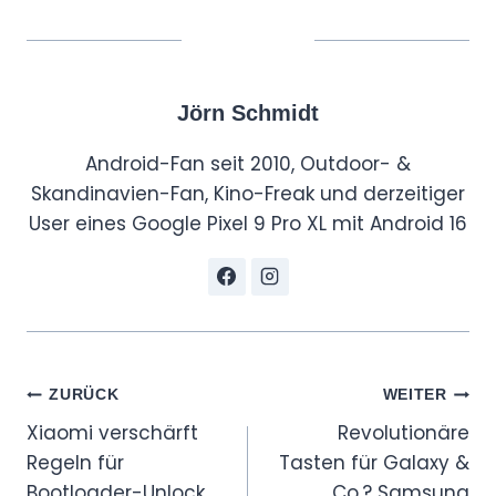
Jörn Schmidt
Android-Fan seit 2010, Outdoor- &
Skandinavien-Fan, Kino-Freak und derzeitiger
User eines Google Pixel 9 Pro XL mit Android 16
Beitragsnavigation
ZURÜCK
WEITER
Xiaomi verschärft
Revolutionäre
Regeln für
Tasten für Galaxy &
Bootloader-Unlock
Co.? Samsung