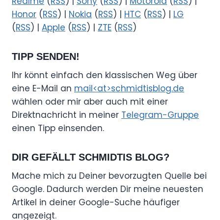
Realme
(
RSS
) |
Sony
(
RSS
) |
Motorola
(
RSS
) |
Honor
(
RSS
) |
Nokia
(
RSS
) |
HTC
(
RSS
) |
LG
(
RSS
) |
Apple
(
RSS
) |
ZTE
(
RSS
)
TIPP SENDEN!
Ihr könnt einfach den klassischen Weg über
eine E-Mail an
mail<at>schmidtisblog.de
wählen oder mir aber auch mit einer
Direktnachricht in meiner
Telegram-Gruppe
einen Tipp einsenden.
DIR GEFÄLLT SCHMIDTIS BLOG?
Mache mich zu Deiner bevorzugten Quelle bei
Google. Dadurch werden Dir meine neuesten
Artikel in deiner Google-Suche häufiger
angezeigt.