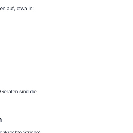
n auf, etwa in:
-Geräten sind die
n
enkrechte Striche).