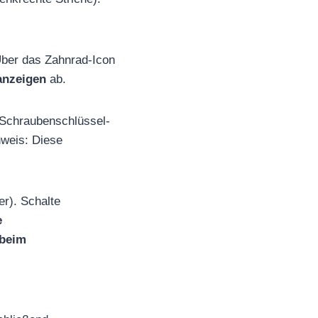
Über das Zahnrad-Icon
anzeigen
ab.
 Schraubenschlüssel-
nweis: Diese
er). Schalte
e
 beim