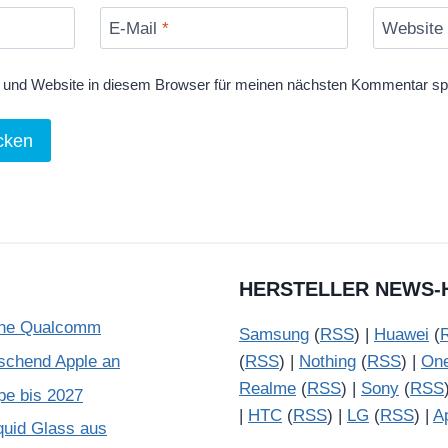
E-Mail
*
Website
und Website in diesem Browser für meinen nächsten Kommentar sp
HERSTELLER NEWS-
ohne Qualcomm
Samsung
(
RSS
) |
Huawei
(
schend Apple an
(
RSS
) |
Nothing
(
RSS
) |
On
Realme
(
RSS
) |
Sony
(
RSS
pe bis 2027
|
HTC
(
RSS
) |
LG
(
RSS
) |
A
quid Glass aus