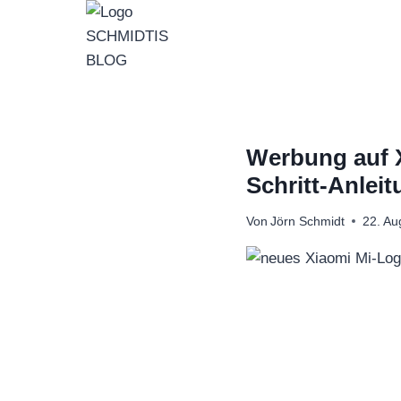
Zum
Inhalt
springen
Werbung auf X
Schritt-Anlei
Von
Jörn Schmidt
22. Au