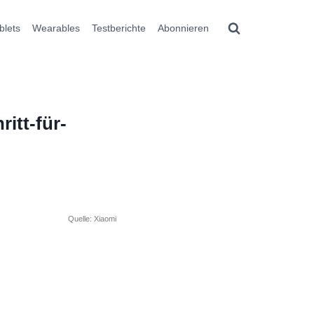
blets
Wearables
Testberichte
Abonnieren
itt-für-
Quelle: Xiaomi