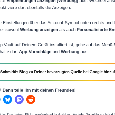
lte
Empfehlungen anzeigen (Werbung)
aus. Wechsel ans
ktiviere dort ebenfalls die Anzeigen.
ie Einstellungen über das Account-Symbol unten rechts und 
ier sowohl
Werbung anzeigen
als auch
Personalisierte E
App Vault auf Deinem Gerät installiert ist, gehe auf das Men
halte dort
App-Vorschläge
und
Werbung
aus.
Schmidtis Blog zu Deiner bevorzugten Quelle bei Google hinzu
l? Dann teile ihn mit deinen Freunden!
inks. Durch einen Klick darauf gelangt ihr direkt zum Anbieter. Solltet ihr euch dort