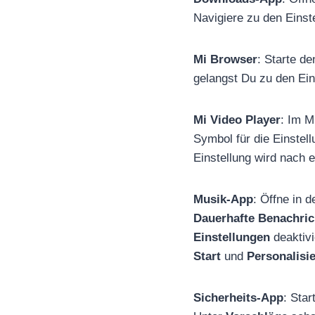
Navigiere zu den Einst
Mi Browser
: Starte d
gelangst Du zu den Ein
Mi Video Player
: Im M
Symbol für die Einstel
Einstellung wird nach 
Musik-App
: Öffne in 
Dauerhafte Benachri
Einstellungen
deaktiv
Start
und
Personalisi
Sicherheits-App
: Sta