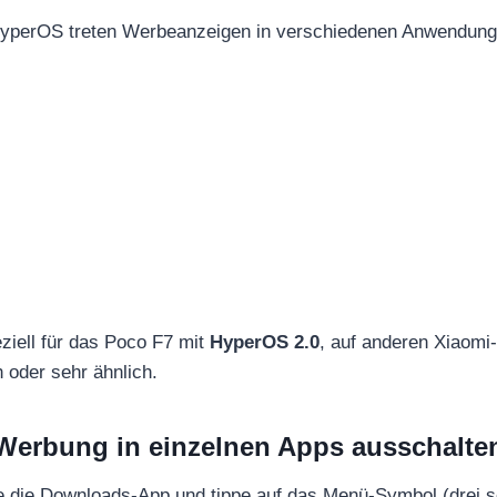
yperOS treten Werbeanzeigen in verschiedenen Anwendunge
eziell für das Poco F7 mit
HyperOS 2.0
, auf anderen Xiaomi
h oder sehr ähnlich.
Werbung in einzelnen Apps ausschalte
e die Downloads-App und tippe auf das Menü-Symbol (drei s