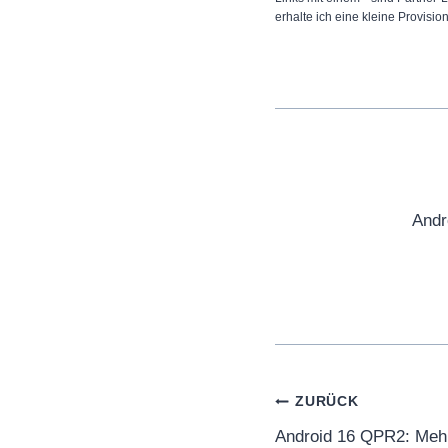
erhalte ich eine kleine Provisio
Andr
Beitragsnaviga
ZURÜCK
Android 16 QPR2: Mehr