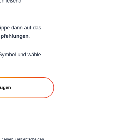
chließend
tippe dann auf das
mpfehlungen
.
ü-Symbol und wähle
fügen
 für einen Kauf entscheiden,