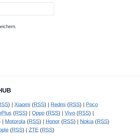
eichern.
HUB
RSS
) |
Xiaomi
(
RSS
) |
Redmi
(
RSS
) |
Poco
ePlus
(
RSS
) |
Oppo
(
RSS
) |
Vivo
(
RSS
) |
) |
Motorola
(
RSS
) |
Honor
(
RSS
) |
Nokia
(
RSS
)
pple
(
RSS
) |
ZTE
(
RSS
)