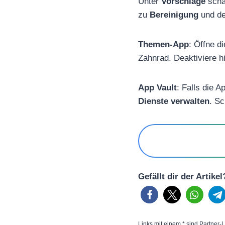
Unter
Vorschläge
scha
zu
Bereinigung
und dea
Themen-App
: Öffne d
Zahnrad. Deaktiviere h
App Vault
: Falls die 
Dienste verwalten
. Sc
Gefällt dir der Artike
Links mit einem * sind Partner-L