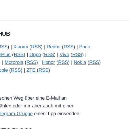
HUB
RSS
) |
Xiaomi
(
RSS
) |
Redmi
(
RSS
) |
Poco
ePlus
(
RSS
) |
Oppo
(
RSS
) |
Vivo
(
RSS
) |
) |
Motorola
(
RSS
) |
Honor
(
RSS
) |
Nokia
(
RSS
)
pple
(
RSS
) |
ZTE
(
RSS
)
ischen Weg über eine E-Mail an
hlen oder mir aber auch mit einer
elegram-Gruppe
einen Tipp einsenden.