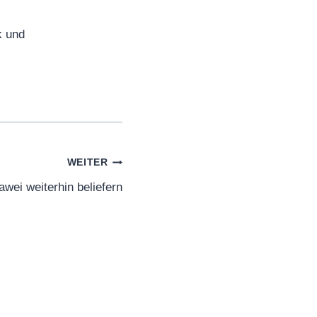
k und
WEITER
wei weiterhin beliefern