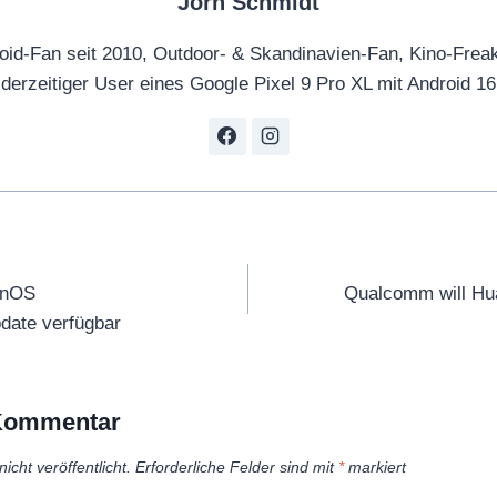
Jörn Schmidt
oid-Fan seit 2010, Outdoor- & Skandinavien-Fan, Kino-Frea
derzeitiger User eines Google Pixel 9 Pro XL mit Android 16
tion
enOS
Qualcomm will Hua
date verfügbar
 Kommentar
icht veröffentlicht.
Erforderliche Felder sind mit
*
markiert