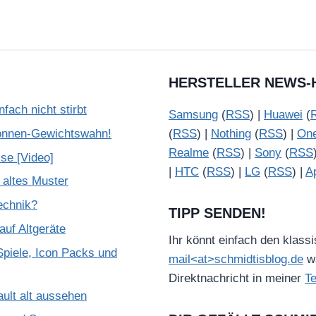
HERSTELLER NEWS-
ach nicht stirbt
Samsung
(
RSS
) |
Huawei
(
onnen-Gewichtswahn!
(
RSS
) |
Nothing
(
RSS
) |
On
Realme
(
RSS
) |
Sony
(
RSS
se [Video]
|
HTC
(
RSS
) |
LG
(
RSS
) |
A
 altes Muster
Technik?
TIPP SENDEN!
uf Altgeräte
Ihr könnt einfach den klass
piele, Icon Packs und
mail<at>schmidtisblog.de
wä
Direktnachricht in meiner
T
ult alt aussehen