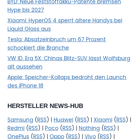
BYD: Neue Feststoffakku-Patente bremsen
Hype bis 2027
Xiaomi: HyperOS 4 sperrt ältere Handys bei
Liquid Glass aus
Tesla: Absatzeinbruch um 67 Prozent
schockiert die Branche
VW ID. Era 5X: Chinas Blitz-SUV lässt Wolfsburg
alt aussehen
Apple: Speicher-Kollaps bedroht den Launch
des iPhone 18
HERSTELLER NEWS-HUB
Samsung
(
RSS
) |
Huawei
(
RSS
) |
Xiaomi
(
RSS
) |
Redmi
(
RSS
) |
Poco
(
RSS
) |
Nothing
(
RSS
) |
OnePlus
(
RSS
) |
Oppo
(
RSS
) |
Vivo
(
RSS
) |