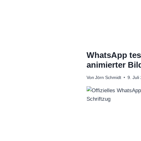
Zum
Inhalt
springen
WhatsApp test
animierter Bil
Von
Jörn Schmidt
9. Juli