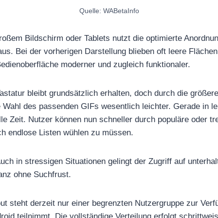
Quelle: WABetaInfo
oßem Bildschirm oder Tablets nutzt die optimierte Anordnu
us. Bei der vorherigen Darstellung blieben oft leere Fläche
Bedienoberfläche moderner und zugleich funktionaler.
Tastatur bleibt grundsätzlich erhalten, doch durch die größe
ie Wahl des passenden GIFs wesentlich leichter. Gerade in l
le Zeit. Nutzer können nun schneller durch populäre oder tr
rch endlose Listen wühlen zu müssen.
ch in stressigen Situationen gelingt der Zugriff auf unterh
anz ohne Suchfrust.
ut steht derzeit nur einer begrenzten Nutzergruppe zur Verf
oid teilnimmt. Die vollständige Verteilung erfolgt schrittw