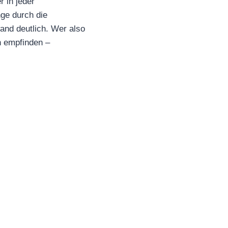
 in jeder
ge durch die
wand deutlich. Wer also
h empfinden –