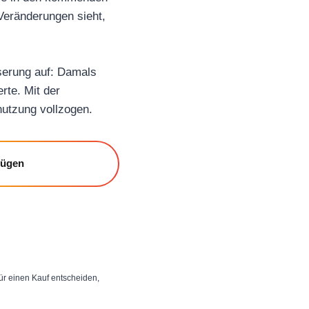
 Veränderungen sieht,
serung auf: Damals
rte. Mit der
nnutzung vollzogen.
fügen
 für einen Kauf entscheiden,