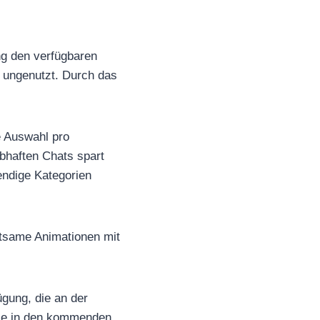
ng den verfügbaren
n ungenutzt. Durch das
re Auswahl pro
ebhaften Chats spart
endige Kategorien
altsame Animationen mit
ügung, die an der
eise in den kommenden