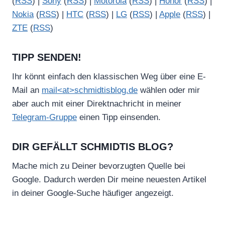
(
RSS
) |
Sony
(
RSS
) |
Motorola
(
RSS
) |
Honor
(
RSS
) |
Nokia
(
RSS
) |
HTC
(
RSS
) |
LG
(
RSS
) |
Apple
(
RSS
) |
ZTE
(
RSS
)
TIPP SENDEN!
Ihr könnt einfach den klassischen Weg über eine E-
Mail an
mail<at>schmidtisblog.de
wählen oder mir
aber auch mit einer Direktnachricht in meiner
Telegram-Gruppe
einen Tipp einsenden.
DIR GEFÄLLT SCHMIDTIS BLOG?
Mache mich zu Deiner bevorzugten Quelle bei
Google. Dadurch werden Dir meine neuesten Artikel
in deiner Google-Suche häufiger angezeigt.