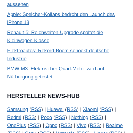
aussehen
Apple: Speicher-Kollaps bedroht den Launch des
iPhone 18
Renault 5: Reichweiten-Upgrade spaltet die
Kleinwagen-Klasse
Elektroautos: Rekord-Boom schockt deutsche
Industrie
BMW M3: Elektrischer Quad-Motor wird auf
Nürburgring getestet
HERSTELLER NEWS-HUB
Samsung
(
RSS
) |
Huawei
(
RSS
) |
Xiaomi
(
RSS
) |
Redmi
(
RSS
) |
Poco
(
RSS
) |
Nothing
(
RSS
) |
OnePlus
(
RSS
) |
Oppo
(
RSS
) |
Vivo
(
RSS
) |
Realme