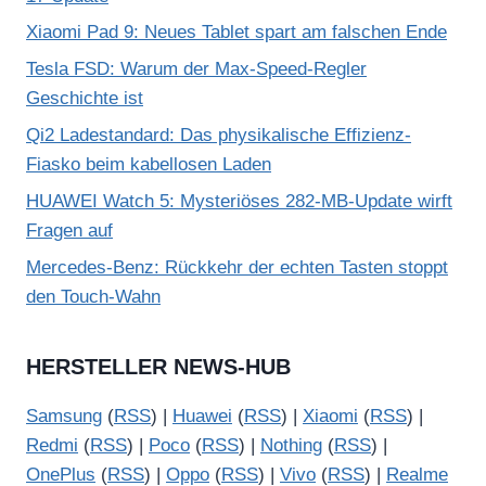
Xiaomi Pad 9: Neues Tablet spart am falschen Ende
Tesla FSD: Warum der Max-Speed-Regler
Geschichte ist
Qi2 Ladestandard: Das physikalische Effizienz-
Fiasko beim kabellosen Laden
HUAWEI Watch 5: Mysteriöses 282-MB-Update wirft
Fragen auf
Mercedes-Benz: Rückkehr der echten Tasten stoppt
den Touch-Wahn
HERSTELLER NEWS-HUB
Samsung
(
RSS
) |
Huawei
(
RSS
) |
Xiaomi
(
RSS
) |
Redmi
(
RSS
) |
Poco
(
RSS
) |
Nothing
(
RSS
) |
OnePlus
(
RSS
) |
Oppo
(
RSS
) |
Vivo
(
RSS
) |
Realme