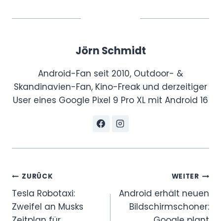
Jörn Schmidt
Android-Fan seit 2010, Outdoor- &
Skandinavien-Fan, Kino-Freak und derzeitiger
User eines Google Pixel 9 Pro XL mit Android 16
Beitragsnavigation
ZURÜCK
WEITER
Tesla Robotaxi:
Android erhält neuen
Zweifel an Musks
Bildschirmschoner:
Zeitplan für
Google plant