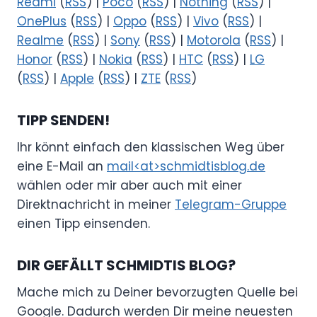
Redmi
(
RSS
) |
Poco
(
RSS
) |
Nothing
(
RSS
) |
OnePlus
(
RSS
) |
Oppo
(
RSS
) |
Vivo
(
RSS
) |
Realme
(
RSS
) |
Sony
(
RSS
) |
Motorola
(
RSS
) |
Honor
(
RSS
) |
Nokia
(
RSS
) |
HTC
(
RSS
) |
LG
(
RSS
) |
Apple
(
RSS
) |
ZTE
(
RSS
)
TIPP SENDEN!
Ihr könnt einfach den klassischen Weg über
eine E-Mail an
mail<at>schmidtisblog.de
wählen oder mir aber auch mit einer
Direktnachricht in meiner
Telegram-Gruppe
einen Tipp einsenden.
DIR GEFÄLLT SCHMIDTIS BLOG?
Mache mich zu Deiner bevorzugten Quelle bei
Google. Dadurch werden Dir meine neuesten