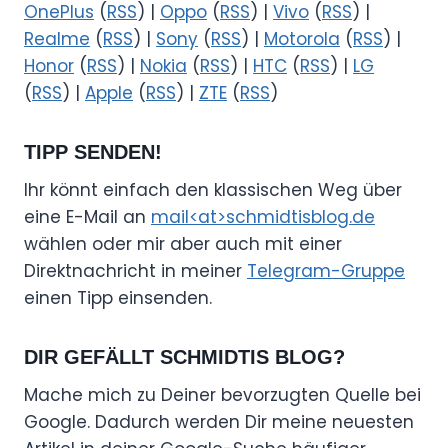
OnePlus
(
RSS
) |
Oppo
(
RSS
) |
Vivo
(
RSS
) |
Realme
(
RSS
) |
Sony
(
RSS
) |
Motorola
(
RSS
) |
Honor
(
RSS
) |
Nokia
(
RSS
) |
HTC
(
RSS
) |
LG
(
RSS
) |
Apple
(
RSS
) |
ZTE
(
RSS
)
TIPP SENDEN!
Ihr könnt einfach den klassischen Weg über
eine E-Mail an
mail<at>schmidtisblog.de
wählen oder mir aber auch mit einer
Direktnachricht in meiner
Telegram-Gruppe
einen Tipp einsenden.
DIR GEFÄLLT SCHMIDTIS BLOG?
Mache mich zu Deiner bevorzugten Quelle bei
Google. Dadurch werden Dir meine neuesten