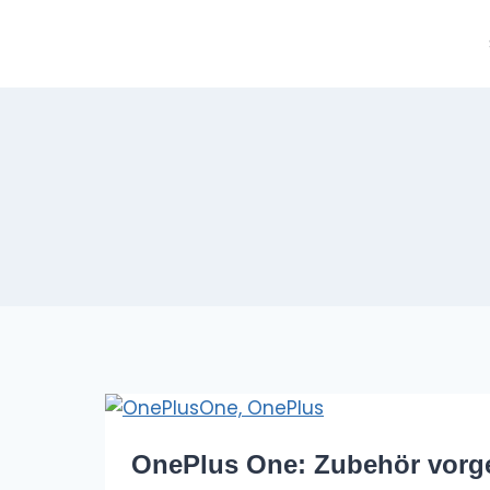
Zum
Inhalt
springen
OnePlus One: Zubehör vorge