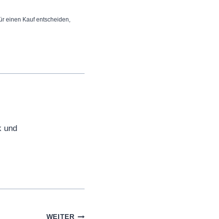
 für einen Kauf entscheiden,
k und
WEITER