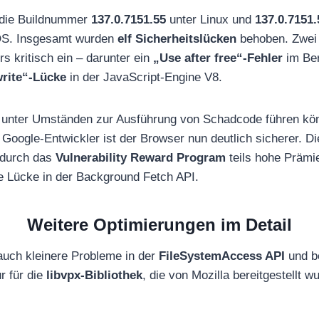
t die Buildnummer
137.0.7151.55
unter Linux und
137.0.7151.
OS. Insgesamt wurden
elf Sicherheitslücken
behoben. Zwei 
s kritisch ein – darunter ein
„Use after free“-Fehler
im Ber
rite“-Lücke
in der JavaScript-Engine V8.
 unter Umständen zur Ausführung von Schadcode führen kö
 Google-Entwickler ist der Browser nun deutlich sicherer. D
 durch das
Vulnerability Reward Program
teils hohe Prämi
ne Lücke in der Background Fetch API.
Weitere Optimierungen im Detail
auch kleinere Probleme in der
FileSystemAccess API
und 
ur für die
libvpx-Bibliothek
, die von Mozilla bereitgestellt wu