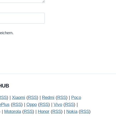
eichern.
HUB
RSS
) |
Xiaomi
(
RSS
) |
Redmi
(
RSS
) |
Poco
ePlus
(
RSS
) |
Oppo
(
RSS
) |
Vivo
(
RSS
) |
) |
Motorola
(
RSS
) |
Honor
(
RSS
) |
Nokia
(
RSS
)