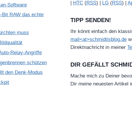
|
HTC
(
RSS
) |
LG
(
RSS
) |
A
ian-Software
-Bit RAW das echte
TIPP SENDEN!
Ihr könnt einfach den klass
ürchten muss
mail<at>schmidtisblog.de
wä
ldqualität
Direktnachricht in meiner
T
Auto-Relay-Angriffe
ugenbrennen schützen
DIR GEFÄLLT SCHMI
illt den Denk-Modus
Mache mich zu Deiner bevo
kpit
Dir meine neuesten Artikel 