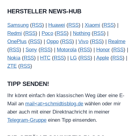
HERSTELLER NEWS-HUB
Samsung
(
RSS
) |
Huawei
(
RSS
) |
Xiaomi
(
RSS
) |
Redmi
(
RSS
) |
Poco
(
RSS
) |
Nothing
(
RSS
) |
OnePlus
(
RSS
) |
Oppo
(
RSS
) |
Vivo
(
RSS
) |
Realme
(
RSS
) |
Sony
(
RSS
) |
Motorola
(
RSS
) |
Honor
(
RSS
) |
Nokia
(
RSS
) |
HTC
(
RSS
) |
LG
(
RSS
) |
Apple
(
RSS
) |
ZTE
(
RSS
)
TIPP SENDEN!
Ihr könnt einfach den klassischen Weg über eine E-
Mail an
mail<at>schmidtisblog.de
wählen oder mir
aber auch mit einer Direktnachricht in meiner
Telegram-Gruppe
einen Tipp einsenden.