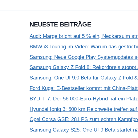
NEUESTE BEITRÄGE
Audi: Marge bricht auf 5 % ein, Neckarsulm st
BMW i3 Touring im Video: Warum das gestrich
Samsung: Neue Google Play Systemupdates so
Samsung Galaxy Z Fold 8: Rekordpreis stoppt 
Samsung: One UI 9.0 Beta für Galaxy Z Fold & F
Ford Kuga: E-Bestseller kommt mit China-Plat
BYD Ti 7: Der 56.000-Euro-Hybrid hat ein Plat
Hyundai Ioniq 3: 500 km Reichweite treffen au
Opel Corsa GSE: 281 PS zum echten Kampfpr
Samsung Galaxy S25: One UI 9 Beta startet 