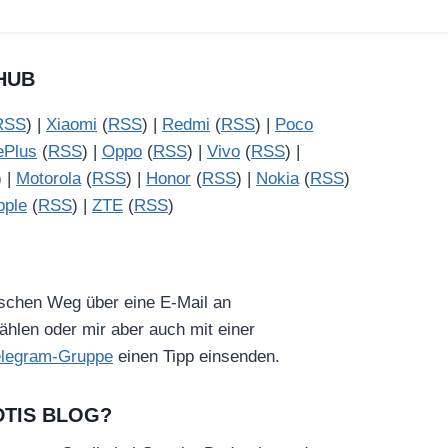
HUB
RSS
) |
Xiaomi
(
RSS
) |
Redmi
(
RSS
) |
Poco
ePlus
(
RSS
) |
Oppo
(
RSS
) |
Vivo
(
RSS
) |
) |
Motorola
(
RSS
) |
Honor
(
RSS
) |
Nokia
(
RSS
)
pple
(
RSS
) |
ZTE
(
RSS
)
ischen Weg über eine E-Mail an
hlen oder mir aber auch mit einer
elegram-Gruppe
einen Tipp einsenden.
DTIS BLOG?