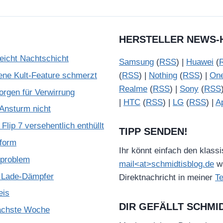
HERSTELLER NEWS-
reicht Nachtschicht
Samsung
(
RSS
) |
Huawei
(
ene Kult-Feature schmerzt
(
RSS
) |
Nothing
(
RSS
) |
On
Realme
(
RSS
) |
Sony
(
RSS
rgen für Verwirrung
|
HTC
(
RSS
) |
LG
(
RSS
) |
A
Ansturm nicht
lip 7 versehentlich enthüllt
TIPP SENDEN!
tform
Ihr könnt einfach den klass
zproblem
mail<at>schmidtisblog.de
wä
f Lade-Dämpfer
Direktnachricht in meiner
T
eis
DIR GEFÄLLT SCHMI
nächste Woche