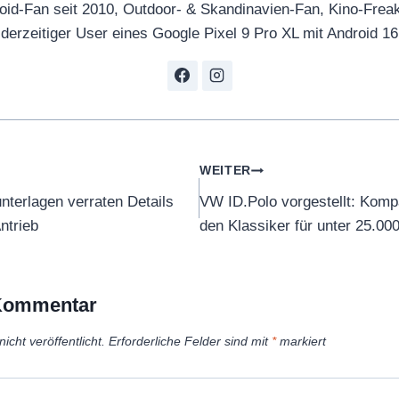
oid-Fan seit 2010, Outdoor- & Skandinavien-Fan, Kino-Frea
derzeitiger User eines Google Pixel 9 Pro XL mit Android 16
tion
WEITER
terlagen verraten Details
VW ID.Polo vorgestellt: Komp
ntrieb
den Klassiker für unter 25.00
 Kommentar
icht veröffentlicht.
Erforderliche Felder sind mit
*
markiert