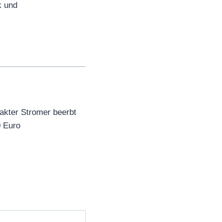
k und
akter Stromer beerbt
0 Euro