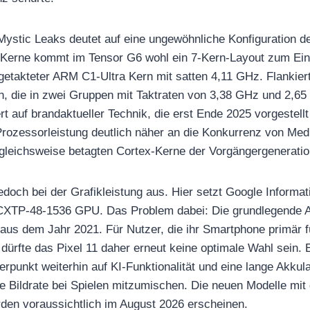
Mystic Leaks deutet auf eine ungewöhnliche Konfiguration d
ht Kerne kommt im Tensor G6 wohl ein 7-Kern-Layout zum Ei
 getakteter ARM C1-Ultra Kern mit satten 4,11 GHz. Flankier
, die in zwei Gruppen mit Taktraten von 3,38 GHz und 2,65 
rt auf brandaktueller Technik, die erst Ende 2025 vorgestell
 Prozessorleistung deutlich näher an die Konkurrenz von M
rgleichsweise betagten Cortex-Kerne der Vorgängergeneration
doch bei der Grafikleistung aus. Hier setzt Google Informat
XTP-48-1536 GPU. Das Problem dabei: Die grundlegende Ar
 aus dem Jahr 2021. Für Nutzer, die ihr Smartphone primär 
dürfte das Pixel 11 daher erneut keine optimale Wahl sein. 
unkt weiterhin auf KI-Funktionalität und eine lange Akkulau
te Bildrate bei Spielen mitzumischen. Die neuen Modelle m
den voraussichtlich im August 2026 erscheinen.