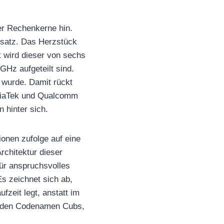
er Rechenkerne hin.
nsatz. Das Herzstück
t wird dieser von sechs
GHz aufgeteilt sind.
t wurde. Damit rückt
ediaTek und Qualcomm
 hinter sich.
ionen zufolge auf eine
chitektur dieser
für anspruchsvolles
Es zeichnet sich ab,
fzeit legt, anstatt im
it den Codenamen Cubs,