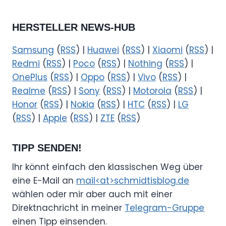
HERSTELLER NEWS-HUB
Samsung
(
RSS
) |
Huawei
(
RSS
) |
Xiaomi
(
RSS
) |
Redmi
(
RSS
) |
Poco
(
RSS
) |
Nothing
(
RSS
) |
OnePlus
(
RSS
) |
Oppo
(
RSS
) |
Vivo
(
RSS
) |
Realme
(
RSS
) |
Sony
(
RSS
) |
Motorola
(
RSS
) |
Honor
(
RSS
) |
Nokia
(
RSS
) |
HTC
(
RSS
) |
LG
(
RSS
) |
Apple
(
RSS
) |
ZTE
(
RSS
)
TIPP SENDEN!
Ihr könnt einfach den klassischen Weg über
eine E-Mail an
mail<at>schmidtisblog.de
wählen oder mir aber auch mit einer
Direktnachricht in meiner
Telegram-Gruppe
einen Tipp einsenden.