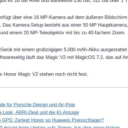
gibt es 16 GB RAM und wahlweise 256 GB, 512 GB oder 1 T
rfügt über eine 16 MP-Kamera auf dem äußeren Bildschirm 
 Das Kamera-Setup besteht aus einer 50 MP Hauptkamera,
 und einem 20 MP-Teleobjektiv mit bis zu 40-fachem Zoom.
 Gerät mit einem großzügigen 5.000 mAh-Akku ausgestattet 
ftwareseitig läuft das Magic V2 mit MagicOS 7.2, das auf An
s Honor Magic V2 stehen noch nicht fest.
de für Porsche Design und Air-Flop
ook, ARRI-Deal und die KI-Ansage
 GPS: Zerlegt Honor so Huaweis Preisschlager?
 drückt beim Update aufs Tempo, hat aber einen Haken