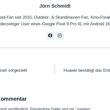
Jörn Schmidt
oid-Fan seit 2010, Outdoor- & Skandinavien-Fan, Kino-Frea
derzeitiger User eines Google Pixel 9 Pro XL mit Android 16
tion
iell vorgestellt
Huawei bestätigt das En
 Kommentar
icht veröffentlicht.
Erforderliche Felder sind mit
*
markiert