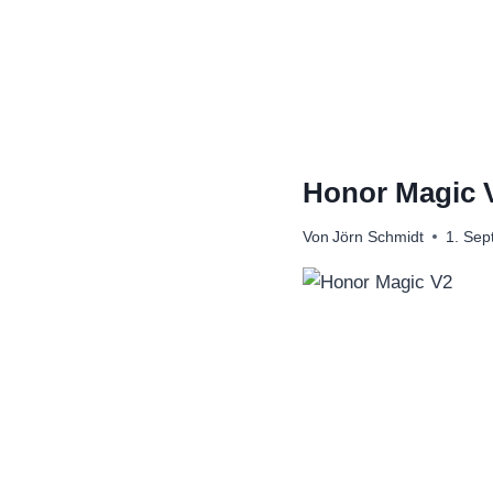
Zum
Inhalt
springen
Honor Magic V
Von
Jörn Schmidt
1. Se