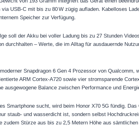
 Gewicht von 193 Gramm integriert das Gerät einen beeind
h via USB-C mit bis zu 80 W zügig aufladen. Kabelloses Lad
internem Speicher zur Verfügung.
lge soll der Akku bei voller Ladung bis zu 27 Stunden Video
n durchhalten – Werte, die im Alltag für ausdauernde Nutz
in moderner Snapdragon 6 Gen 4 Prozessor von Qualcomm, w
orientierte ARM Cortex-A720 sowie vier stromsparende Corte
eine ausgewogene Balance zwischen Performance und Energi
tes Smartphone sucht, wird beim Honor X70 5G fündig. Das G
nur staub- und wasserdicht ist, sondern selbst Hochdruckrein
e zudem Stürze aus bis zu 2,5 Metern Höhe aus sämtliche