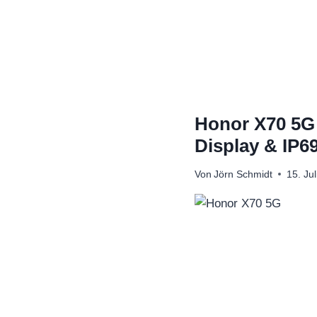
Zum
Inhalt
springen
Honor X70 5G v
Display & IP69
Von
Jörn Schmidt
15. Ju