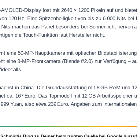
-AMOLED-Display löst mit 2640 × 1200 Pixeln auf und bietet
von 120 Hz. Eine Spitzenhelligkeit von bis zu 6.000 Nits be
 Nits machen das Panel besonders bei Sonnenlicht hervorra
tigen die Touch-Funktion laut Hersteller nicht.
t eine 50-MP-Hauptkamera mit optischer Bildstabilisierung
teht eine 8-MP-Frontkamera (Blende f/2.0) zur Verfügung – a
deocalls.
ächst in China. Die Grundausstattung mit 8 GB RAM und 128
et ca. 167 Euro. Das Topmodell mit 12 GB Arbeitsspeicher 
.999 Yuan, also etwa 239 Euro. Angaben zum internationalen
Schmidtis Blog zu Deiner bevorzugten Quelle bei Google hinzu