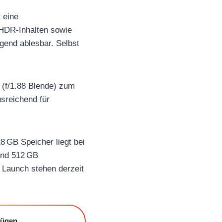
 eine
i HDR-Inhalten sowie
gend ablesbar. Selbst
 (f/1.88 Blende) zum
usreichend für
 GB Speicher liegt bei
und 512 GB
 Launch stehen derzeit
fügen