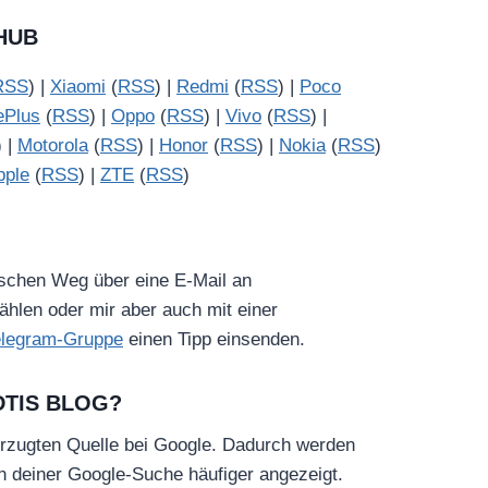
HUB
RSS
) |
Xiaomi
(
RSS
) |
Redmi
(
RSS
) |
Poco
ePlus
(
RSS
) |
Oppo
(
RSS
) |
Vivo
(
RSS
) |
) |
Motorola
(
RSS
) |
Honor
(
RSS
) |
Nokia
(
RSS
)
pple
(
RSS
) |
ZTE
(
RSS
)
ischen Weg über eine E-Mail an
hlen oder mir aber auch mit einer
elegram-Gruppe
einen Tipp einsenden.
DTIS BLOG?
rzugten Quelle bei Google. Dadurch werden
in deiner Google-Suche häufiger angezeigt.