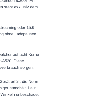
ruckenden 8.300 mAh
en steht exklusiv dem
streaming oder 15,6
ung ohne Ladepausen
elcher auf acht Kerne
x-A520. Diese
everbrauch sorgen.
erät erfüllt die Norm
iger standhält. Laut
n Winkeln unbeschadet