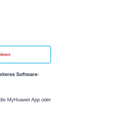
 News
eiteres Software-
 die MyHuawei App oder