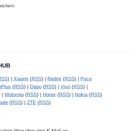
eichern.
HUB
RSS
) |
Xiaomi
(
RSS
) |
Redmi
(
RSS
) |
Poco
ePlus
(
RSS
) |
Oppo
(
RSS
) |
Vivo
(
RSS
) |
) |
Motorola
(
RSS
) |
Honor
(
RSS
) |
Nokia
(
RSS
)
pple
(
RSS
) |
ZTE
(
RSS
)
ischen Weg über eine E-Mail an