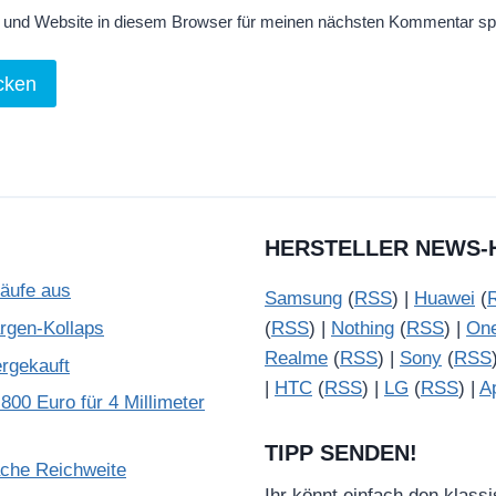
und Website in diesem Browser für meinen nächsten Kommentar sp
HERSTELLER NEWS-
käufe aus
Samsung
(
RSS
) |
Huawei
(
gen-Kollaps
(
RSS
) |
Nothing
(
RSS
) |
On
Realme
(
RSS
) |
Sony
(
RSS
ergekauft
|
HTC
(
RSS
) |
LG
(
RSS
) |
A
800 Euro für 4 Millimeter
TIPP SENDEN!
ache Reichweite
Ihr könnt einfach den klass