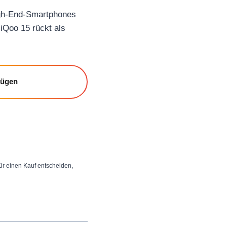
igh-End-Smartphones
iQoo 15 rückt als
fügen
 für einen Kauf entscheiden,