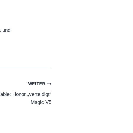
k und
WEITER
able: Honor „verteidigt“
Magic V5