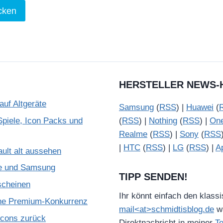
HERSTELLER NEWS-
uf Altgeräte
Samsung
(
RSS
) |
Huawei
(
piele, Icon Packs und
(
RSS
) |
Nothing
(
RSS
) |
On
Realme
(
RSS
) |
Sony
(
RSS
|
HTC
(
RSS
) |
LG
(
RSS
) |
A
ult alt aussehen
le und Samsung
TIPP SENDEN!
scheinen
Ihr könnt einfach den klass
che Premium-Konkurrenz
mail<at>schmidtisblog.de
wä
Icons zurück
Direktnachricht in meiner
T