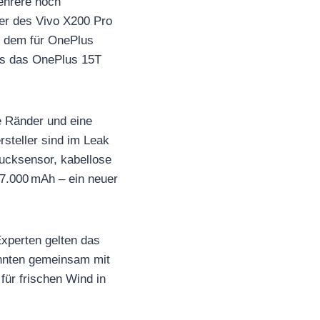
mehrere noch
er des Vivo X200 Pro
t dem für OnePlus
ass das OnePlus 15T
e Ränder und eine
rsteller sind im Leak
rucksensor, kabellose
7.000 mAh – ein neuer
Experten gelten das
önnten gemeinsam mit
ür frischen Wind in