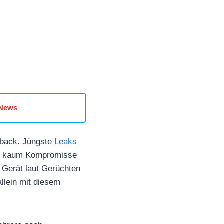
 News
eback. Jüngste
Leaks
das kaum Kompromisse
 Gerät laut Gerüchten
llein mit diesem