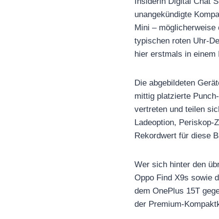
Insiderin Digital Chat 
unangekündigte Kompak
Mini – möglicherweise
typischen roten Uhr-D
hier erstmals in einem
Die abgebildeten Gerät
mittig platzierte Punc
vertreten und teilen s
Ladeoption, Periskop-Z
Rekordwert für diese 
Wer sich hinter den üb
Oppo Find X9s sowie d
dem OnePlus 15T gegen
der Premium-Kompaktk