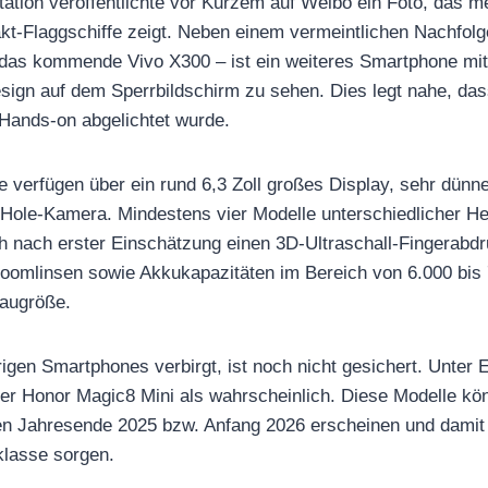
Station veröffentlichte vor Kurzem auf Weibo ein Foto, das 
t-Flaggschiffe zeigt. Neben einem vermeintlichen Nachfolg
 das kommende Vivo X300 – ist ein weiteres Smartphone mi
esign auf dem Sperrbildschirm zu sehen. Dies legt nahe, d
 Hands-on abgelichtet wurde.
e verfügen über ein rund 6,3 Zoll großes Display, sehr dünn
h-Hole-Kamera. Mindestens vier Modelle unterschiedlicher He
ich nach erster Einschätzung einen 3D-Ultraschall-Fingerabd
oomlinsen sowie Akkukapazitäten im Bereich von 6.000 bis 
Baugröße.
rigen Smartphones verbirgt, ist noch nicht gesichert. Unter 
er Honor Magic8 Mini als wahrscheinlich. Diese Modelle k
 Jahresende 2025 bzw. Anfang 2026 erscheinen und damit f
lasse sorgen.