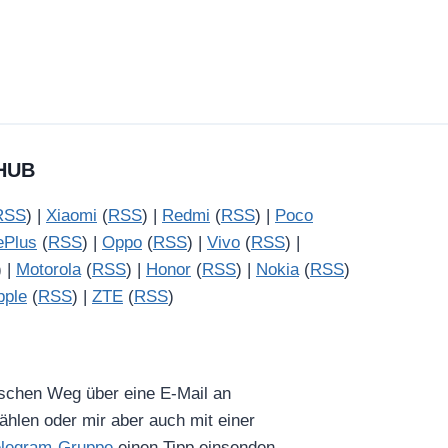
HUB
RSS
) |
Xiaomi
(
RSS
) |
Redmi
(
RSS
) |
Poco
ePlus
(
RSS
) |
Oppo
(
RSS
) |
Vivo
(
RSS
) |
) |
Motorola
(
RSS
) |
Honor
(
RSS
) |
Nokia
(
RSS
)
pple
(
RSS
) |
ZTE
(
RSS
)
ischen Weg über eine E-Mail an
hlen oder mir aber auch mit einer
elegram-Gruppe
einen Tipp einsenden.