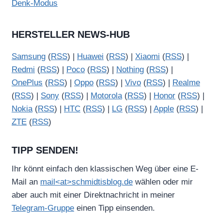
Denk-Modus
HERSTELLER NEWS-HUB
Samsung
(
RSS
) |
Huawei
(
RSS
) |
Xiaomi
(
RSS
) |
Redmi
(
RSS
) |
Poco
(
RSS
) |
Nothing
(
RSS
) |
OnePlus
(
RSS
) |
Oppo
(
RSS
) |
Vivo
(
RSS
) |
Realme
(
RSS
) |
Sony
(
RSS
) |
Motorola
(
RSS
) |
Honor
(
RSS
) |
Nokia
(
RSS
) |
HTC
(
RSS
) |
LG
(
RSS
) |
Apple
(
RSS
) |
ZTE
(
RSS
)
TIPP SENDEN!
Ihr könnt einfach den klassischen Weg über eine E-
Mail an
mail<at>schmidtisblog.de
wählen oder mir
aber auch mit einer Direktnachricht in meiner
Telegram-Gruppe
einen Tipp einsenden.