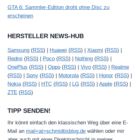
GTA 6: Sammler-Edition droht ohne Disc zu
erscheinen
HERSTELLER NEWS-HUB
Samsung
(
RSS
) |
Huawei
(
RSS
) |
Xiaomi
(
RSS
) |
Redmi
(
RSS
) |
Poco
(
RSS
) |
Nothing
(
RSS
) |
OnePlus
(
RSS
) |
Oppo
(
RSS
) |
Vivo
(
RSS
) |
Realme
(
RSS
) |
Sony
(
RSS
) |
Motorola
(
RSS
) |
Honor
(
RSS
) |
Nokia
(
RSS
) |
HTC
(
RSS
) |
LG
(
RSS
) |
Apple
(
RSS
) |
ZTE
(
RSS
)
TIPP SENDEN!
Ihr könnt einfach den klassischen Weg über eine E-
Mail an
mail<at>schmidtisblog.de
wählen oder mir
aber auch mit einer Direktnachricht in meiner