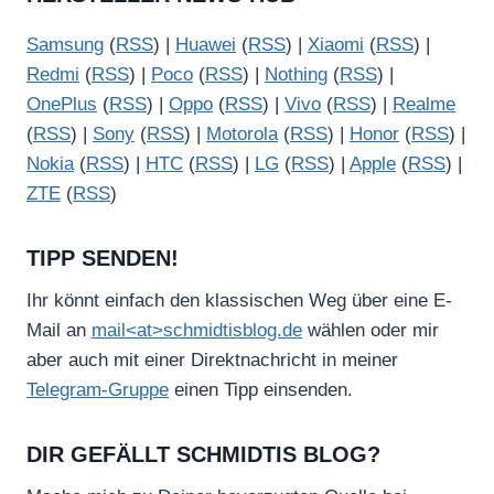
Samsung
(
RSS
) |
Huawei
(
RSS
) |
Xiaomi
(
RSS
) |
Redmi
(
RSS
) |
Poco
(
RSS
) |
Nothing
(
RSS
) |
OnePlus
(
RSS
) |
Oppo
(
RSS
) |
Vivo
(
RSS
) |
Realme
(
RSS
) |
Sony
(
RSS
) |
Motorola
(
RSS
) |
Honor
(
RSS
) |
Nokia
(
RSS
) |
HTC
(
RSS
) |
LG
(
RSS
) |
Apple
(
RSS
) |
ZTE
(
RSS
)
TIPP SENDEN!
Ihr könnt einfach den klassischen Weg über eine E-
Mail an
mail<at>schmidtisblog.de
wählen oder mir
aber auch mit einer Direktnachricht in meiner
Telegram-Gruppe
einen Tipp einsenden.
DIR GEFÄLLT SCHMIDTIS BLOG?