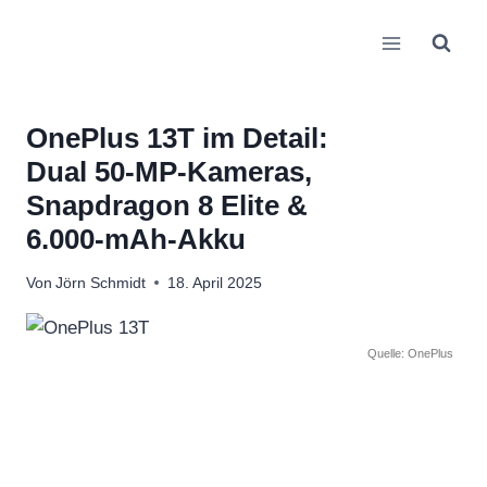
Zum
Inhalt
springen
OnePlus 13T im Detail:
Dual 50‑MP‑Kameras,
Snapdragon 8 Elite &
6.000‑mAh‑Akku
Von
Jörn Schmidt
18. April 2025
Quelle: OnePlus