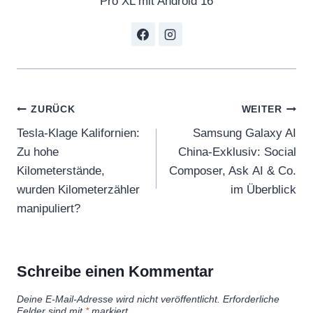
Pro XL mit Android 16
Beitragsnavigation
ZURÜCK
WEITER
Tesla-Klage Kalifornien:
Samsung Galaxy AI
Zu hohe
China‑Exklusiv: Social
Kilometerstände,
Composer, Ask AI & Co.
wurden Kilometerzähler
im Überblick
manipuliert?
Schreibe einen Kommentar
Deine E-Mail-Adresse wird nicht veröffentlicht.
Erforderliche
Felder sind mit
*
markiert