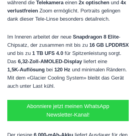
während die
Telekamera
einen
2x optischen
und
4x
verlustfreien
Zoom ermöglicht. Portraits gelingen
dank dieser Tele‑Linse besonders detailreich.
Im Inneren arbeitet der neue
Snapdragon 8 Elite
-
Chipsatz, der zusammen mit bis zu
16 GB LPDDR5X
und bis zu
1 TB UFS 4.0
für Spitzenleistung sorgt.
Das
6,32‑Zoll‑AMOLED‑Display
liefert eine
1,5K‑Auflösung
bei
120 Hz
und minimalen Rändern.
Mit dem «Glacier Cooling System» bleibt das Gerät
auch unter Last kühl.
Abonniere jetzt meinen WhatsApp
Newsletter-Kanal!
Der riesige
6.000‑mAh‑Akku
liefert Ausdauer für den