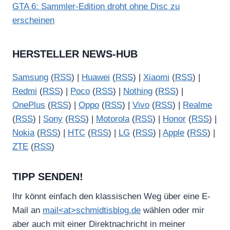
GTA 6: Sammler-Edition droht ohne Disc zu
erscheinen
HERSTELLER NEWS-HUB
Samsung
(
RSS
) |
Huawei
(
RSS
) |
Xiaomi
(
RSS
) |
Redmi
(
RSS
) |
Poco
(
RSS
) |
Nothing
(
RSS
) |
OnePlus
(
RSS
) |
Oppo
(
RSS
) |
Vivo
(
RSS
) |
Realme
(
RSS
) |
Sony
(
RSS
) |
Motorola
(
RSS
) |
Honor
(
RSS
) |
Nokia
(
RSS
) |
HTC
(
RSS
) |
LG
(
RSS
) |
Apple
(
RSS
) |
ZTE
(
RSS
)
TIPP SENDEN!
Ihr könnt einfach den klassischen Weg über eine E-
Mail an
mail<at>schmidtisblog.de
wählen oder mir
aber auch mit einer Direktnachricht in meiner