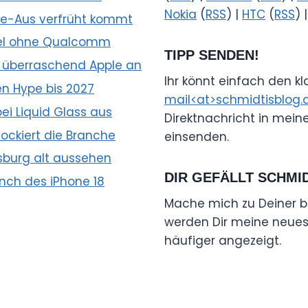
Nokia
(
RSS
) |
HTC
(
RSS
) 
e-Aus verfrüht kommt
hsel ohne Qualcomm
TIPP SENDEN!
 überraschend Apple an
Ihr könnt einfach den k
n Hype bis 2027
mail<at>schmidtisblog.
ei Liquid Glass aus
Direktnachricht in mein
ockiert die Branche
einsenden.
fsburg alt aussehen
DIR GEFÄLLT SCHMI
nch des iPhone 18
Mache mich zu Deiner b
werden Dir meine neuest
häufiger angezeigt.