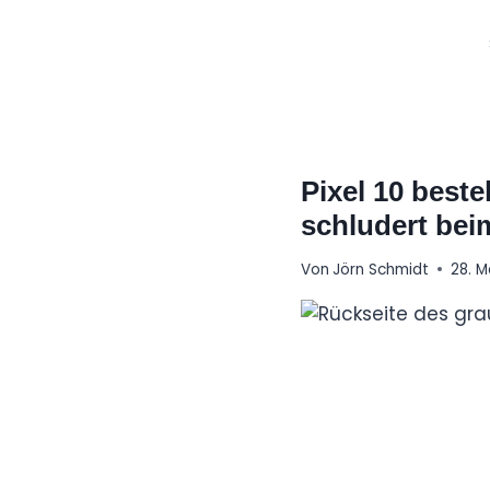
Zum
Inhalt
springen
Pixel 10 beste
schludert bei
Von
Jörn Schmidt
28. M