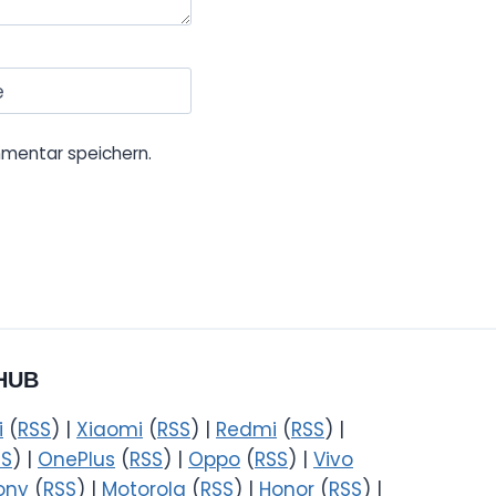
e
mentar speichern.
HUB
i
(
RSS
) |
Xiaomi
(
RSS
) |
Redmi
(
RSS
) |
SS
) |
OnePlus
(
RSS
) |
Oppo
(
RSS
) |
Vivo
ony
(
RSS
) |
Motorola
(
RSS
) |
Honor
(
RSS
) |