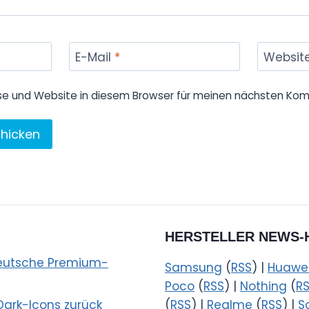
E-Mail
*
Websit
se und Website in diesem Browser für meinen nächsten Kom
HERSTELLER NEWS-
 deutsche Premium-
Samsung
(
RSS
) |
Huawe
Poco
(
RSS
) |
Nothing
(
R
Dark-Icons zurück
(
RSS
) |
Realme
(
RSS
) |
S