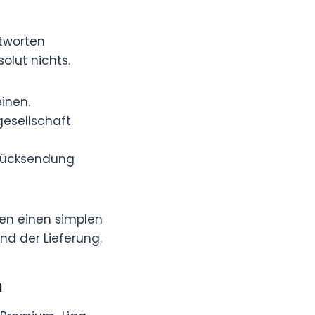
ntworten
olut nichts.
inen.
gesellschaft
 Rücksendung
en einen simplen
nd der Lieferung.
n