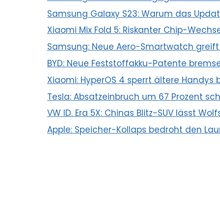
Samsung Galaxy S23: Warum das Updat
Xiaomi Mix Fold 5: Riskanter Chip-Wec
Samsung: Neue Aero-Smartwatch greift
BYD: Neue Feststoffakku-Patente bremse
Xiaomi: HyperOS 4 sperrt ältere Handys b
Tesla: Absatzeinbruch um 67 Prozent sch
VW ID. Era 5X: Chinas Blitz-SUV lässt Wol
Apple: Speicher-Kollaps bedroht den Lau