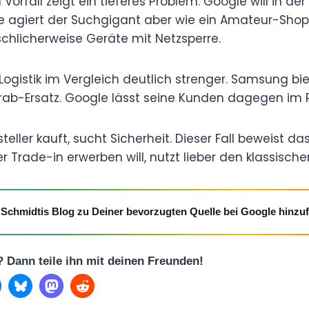
 Vorfall zeigt ein tieferes Problem. Google will in d
ce agiert der Suchgigant aber wie ein Amateur-Shop
schlicherweise Geräte mit Netzsperre.
Logistik im Vergleich deutlich strenger. Samsung bie
orab-Ersatz. Google lässt seine Kunden dagegen im 
teller kauft, sucht Sicherheit. Dieser Fall beweist da
per Trade-in erwerben will, nutzt lieber den klassisch
Schmidtis Blog zu Deiner bevorzugten Quelle bei Google hinzu
l? Dann teile ihn mit deinen Freunden!