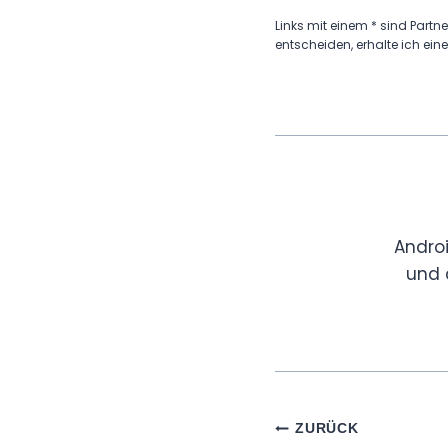
Links mit einem * sind Partne
entscheiden, erhalte ich eine
Andro
und 
Beitragsnaviga
ZURÜCK