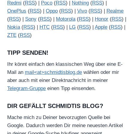
Redmi
(
RSS
) |
Poco
(
RSS
) |
Nothing
(
RSS
) |
OnePlus
(
RSS
) |
Oppo
(
RSS
) |
Vivo
(
RSS
) |
Realme
(
RSS
) |
Sony
(
RSS
) |
Motorola
(
RSS
) |
Honor
(
RSS
) |
Nokia
(
RSS
) |
HTC
(
RSS
) |
LG
(
RSS
) |
Apple
(
RSS
) |
ZTE
(
RSS
)
TIPP SENDEN!
Ihr könnt einfach den klassischen Weg über eine E-
Mail an
mail<at>schmidtisblog.de
wählen oder mir
aber auch mit einer Direktnachricht in meiner
Telegram-Gruppe
einen Tipp einsenden.
DIR GEFÄLLT SCHMIDTIS BLOG?
Mache mich zu Deiner bevorzugten Quelle bei
Google. Dadurch werden Dir meine neuesten Artikel
in deiner Google-Suche häufiger angezeigt.