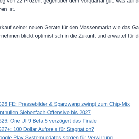
eg von 22 Prozent gegenüber dem Vorquartal gut, was auf d
en ist.
rkauf seiner neuen Geräte für den Massenmarkt wie das Ga
nehmen blickt optimistisch in die Zukunft und erwartet für 
26 FE: Pressebilder & Sparzwang zwingt zum Chip-Mix
thüllen Siebenfach-Offensive bis 2027
6: One UI 9 Beta 5 verzögert das Finale
7+: 100 Dollar Aufpreis für Stagnation?
ogle Play Systemupdates sorgen für Verwirrung