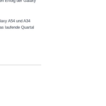
en Erfolg der Galaxy
laxy A54 und A34
das laufende Quartal