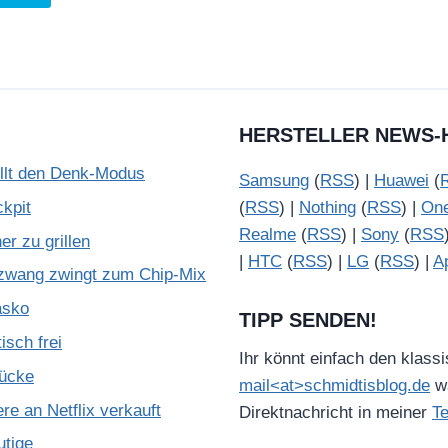
HERSTELLER NEWS-
illt den Denk-Modus
Samsung
(
RSS
) |
Huawei
(
kpit
(
RSS
) |
Nothing
(
RSS
) |
On
Realme
(
RSS
) |
Sony
(
RSS
r zu grillen
|
HTC
(
RSS
) |
LG
(
RSS
) |
A
zwang zwingt zum Chip-Mix
asko
TIPP SENDEN!
isch frei
Ihr könnt einfach den klass
Lücke
mail<at>schmidtisblog.de
wä
e an Netflix verkauft
Direktnachricht in meiner
T
utige