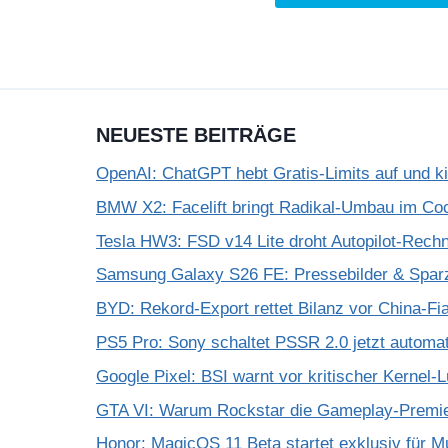
NEUESTE BEITRÄGE
OpenAI: ChatGPT hebt Gratis-Limits auf und k
BMW X2: Facelift bringt Radikal-Umbau im Coc
Tesla HW3: FSD v14 Lite droht Autopilot-Rechne
Samsung Galaxy S26 FE: Pressebilder & Spar
BYD: Rekord-Export rettet Bilanz vor China-Fi
PS5 Pro: Sony schaltet PSSR 2.0 jetzt automat
Google Pixel: BSI warnt vor kritischer Kernel-
GTA VI: Warum Rockstar die Gameplay-Premier
Honor: MagicOS 11 Beta startet exklusiv für M