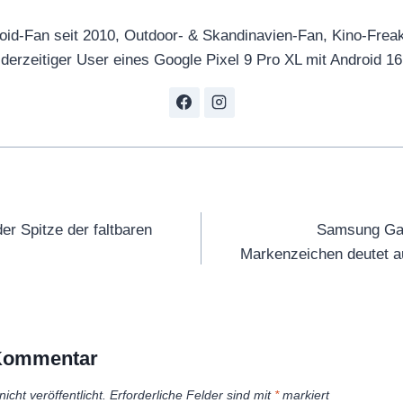
oid-Fan seit 2010, Outdoor- & Skandinavien-Fan, Kino-Frea
derzeitiger User eines Google Pixel 9 Pro XL mit Android 16
tion
er Spitze der faltbaren
Samsung Gal
Markenzeichen deutet 
 Kommentar
icht veröffentlicht.
Erforderliche Felder sind mit
*
markiert