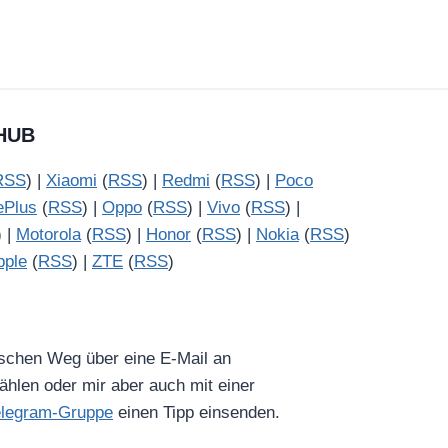
HUB
RSS
) |
Xiaomi
(
RSS
) |
Redmi
(
RSS
) |
Poco
ePlus
(
RSS
) |
Oppo
(
RSS
) |
Vivo
(
RSS
) |
) |
Motorola
(
RSS
) |
Honor
(
RSS
) |
Nokia
(
RSS
)
pple
(
RSS
) |
ZTE
(
RSS
)
ischen Weg über eine E-Mail an
hlen oder mir aber auch mit einer
elegram-Gruppe
einen Tipp einsenden.