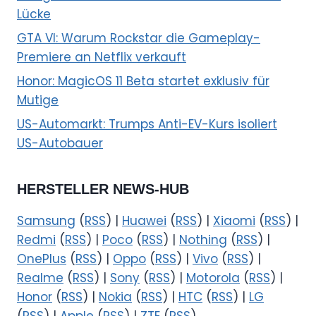
Lücke
GTA VI: Warum Rockstar die Gameplay-
Premiere an Netflix verkauft
Honor: MagicOS 11 Beta startet exklusiv für
Mutige
US-Automarkt: Trumps Anti-EV-Kurs isoliert
US-Autobauer
HERSTELLER NEWS-HUB
Samsung
(
RSS
) |
Huawei
(
RSS
) |
Xiaomi
(
RSS
) |
Redmi
(
RSS
) |
Poco
(
RSS
) |
Nothing
(
RSS
) |
OnePlus
(
RSS
) |
Oppo
(
RSS
) |
Vivo
(
RSS
) |
Realme
(
RSS
) |
Sony
(
RSS
) |
Motorola
(
RSS
) |
Honor
(
RSS
) |
Nokia
(
RSS
) |
HTC
(
RSS
) |
LG