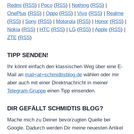
Redmi
(
RSS
) |
Poco
(
RSS
) |
Nothing
(
RSS
) |
OnePlus
(
RSS
) |
Oppo
(
RSS
) |
Vivo
(
RSS
) |
Realme
(
RSS
) |
Sony
(
RSS
) |
Motorola
(
RSS
) |
Honor
(
RSS
) |
Nokia
(
RSS
) |
HTC
(
RSS
) |
LG
(
RSS
) |
Apple
(
RSS
) |
ZTE
(
RSS
)
TIPP SENDEN!
Ihr könnt einfach den klassischen Weg über eine E-
Mail an
mail<at>schmidtisblog.de
wählen oder mir
aber auch mit einer Direktnachricht in meiner
Telegram-Gruppe
einen Tipp einsenden.
DIR GEFÄLLT SCHMIDTIS BLOG?
Mache mich zu Deiner bevorzugten Quelle bei
Google. Dadurch werden Dir meine neuesten Artikel