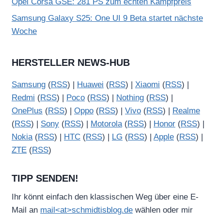
Opel Corsa GSE: 281 PS zum echten Kampfpreis
Samsung Galaxy S25: One UI 9 Beta startet nächste
Woche
HERSTELLER NEWS-HUB
Samsung
(
RSS
) |
Huawei
(
RSS
) |
Xiaomi
(
RSS
) |
Redmi
(
RSS
) |
Poco
(
RSS
) |
Nothing
(
RSS
) |
OnePlus
(
RSS
) |
Oppo
(
RSS
) |
Vivo
(
RSS
) |
Realme
(
RSS
) |
Sony
(
RSS
) |
Motorola
(
RSS
) |
Honor
(
RSS
) |
Nokia
(
RSS
) |
HTC
(
RSS
) |
LG
(
RSS
) |
Apple
(
RSS
) |
ZTE
(
RSS
)
TIPP SENDEN!
Ihr könnt einfach den klassischen Weg über eine E-
Mail an
mail<at>schmidtisblog.de
wählen oder mir