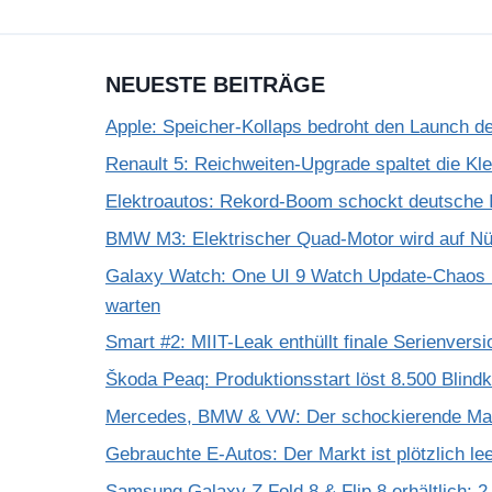
NEUESTE BEITRÄGE
Apple: Speicher-Kollaps bedroht den Launch d
Renault 5: Reichweiten-Upgrade spaltet die K
Elektroautos: Rekord-Boom schockt deutsche I
BMW M3: Elektrischer Quad-Motor wird auf Nür
Galaxy Watch: One UI 9 Watch Update-Chaos 
warten
Smart #2: MIIT-Leak enthüllt finale Serienversi
Škoda Peaq: Produktionsstart löst 8.500 Blind
Mercedes, BMW & VW: Der schockierende Mar
Gebrauchte E-Autos: Der Markt ist plötzlich le
Samsung Galaxy Z Fold 8 & Flip 8 erhältlich: 2.