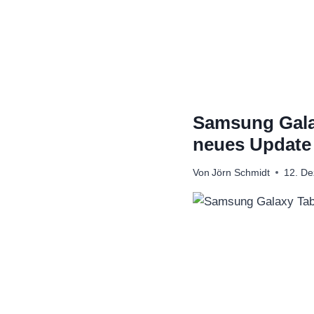
Zum
Inhalt
springen
Samsung Galax
neues Update
Von
Jörn Schmidt
12. D