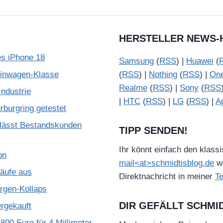
HERSTELLER NEWS-
es iPhone 18
Samsung
(
RSS
) |
Huawei
(
leinwagen-Klasse
(
RSS
) |
Nothing
(
RSS
) |
On
Realme
(
RSS
) |
Sony
(
RSS
ndustrie
|
HTC
(
RSS
) |
LG
(
RSS
) |
A
burgring getestet
lässt Bestandskunden
TIPP SENDEN!
Ihr könnt einfach den klass
on
mail<at>schmidtisblog.de
wä
käufe aus
Direktnachricht in meiner
T
gen-Kollaps
DIR GEFÄLLT SCHMI
ergekauft
800 Euro für 4 Millimeter