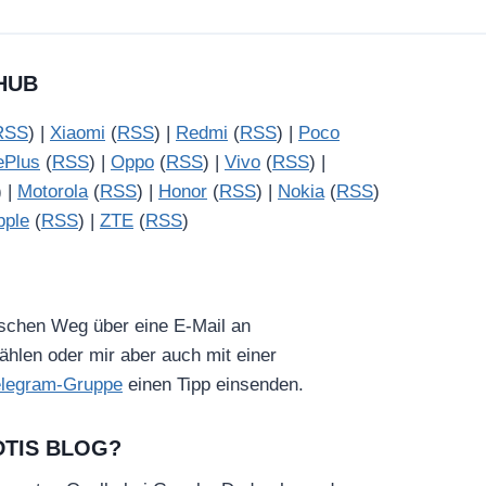
HUB
RSS
) |
Xiaomi
(
RSS
) |
Redmi
(
RSS
) |
Poco
ePlus
(
RSS
) |
Oppo
(
RSS
) |
Vivo
(
RSS
) |
) |
Motorola
(
RSS
) |
Honor
(
RSS
) |
Nokia
(
RSS
)
pple
(
RSS
) |
ZTE
(
RSS
)
ischen Weg über eine E-Mail an
hlen oder mir aber auch mit einer
elegram-Gruppe
einen Tipp einsenden.
DTIS BLOG?