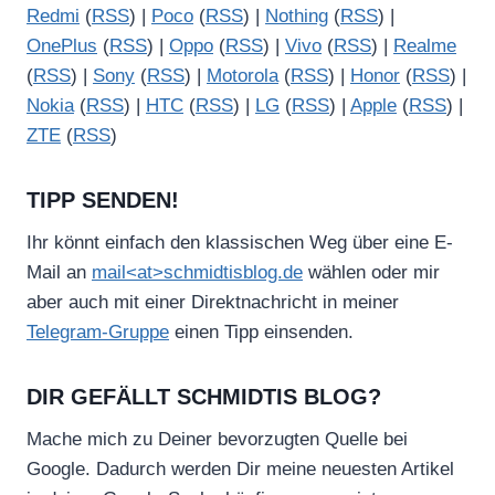
Redmi
(
RSS
) |
Poco
(
RSS
) |
Nothing
(
RSS
) |
OnePlus
(
RSS
) |
Oppo
(
RSS
) |
Vivo
(
RSS
) |
Realme
(
RSS
) |
Sony
(
RSS
) |
Motorola
(
RSS
) |
Honor
(
RSS
) |
Nokia
(
RSS
) |
HTC
(
RSS
) |
LG
(
RSS
) |
Apple
(
RSS
) |
ZTE
(
RSS
)
TIPP SENDEN!
Ihr könnt einfach den klassischen Weg über eine E-
Mail an
mail<at>schmidtisblog.de
wählen oder mir
aber auch mit einer Direktnachricht in meiner
Telegram-Gruppe
einen Tipp einsenden.
DIR GEFÄLLT SCHMIDTIS BLOG?
Mache mich zu Deiner bevorzugten Quelle bei
Google. Dadurch werden Dir meine neuesten Artikel