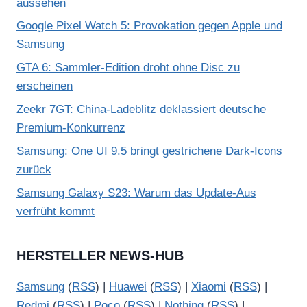
aussehen
Google Pixel Watch 5: Provokation gegen Apple und
Samsung
GTA 6: Sammler-Edition droht ohne Disc zu
erscheinen
Zeekr 7GT: China-Ladeblitz deklassiert deutsche
Premium-Konkurrenz
Samsung: One UI 9.5 bringt gestrichene Dark-Icons
zurück
Samsung Galaxy S23: Warum das Update-Aus
verfrüht kommt
HERSTELLER NEWS-HUB
Samsung
(
RSS
) |
Huawei
(
RSS
) |
Xiaomi
(
RSS
) |
Redmi
(
RSS
) |
Poco
(
RSS
) |
Nothing
(
RSS
) |