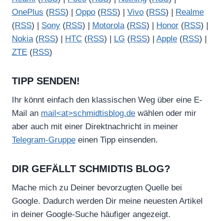
OnePlus
(
RSS
) |
Oppo
(
RSS
) |
Vivo
(
RSS
) |
Realme
(
RSS
) |
Sony
(
RSS
) |
Motorola
(
RSS
) |
Honor
(
RSS
) |
Nokia
(
RSS
) |
HTC
(
RSS
) |
LG
(
RSS
) |
Apple
(
RSS
) |
ZTE
(
RSS
)
TIPP SENDEN!
Ihr könnt einfach den klassischen Weg über eine E-
Mail an
mail<at>schmidtisblog.de
wählen oder mir
aber auch mit einer Direktnachricht in meiner
Telegram-Gruppe
einen Tipp einsenden.
DIR GEFÄLLT SCHMIDTIS BLOG?
Mache mich zu Deiner bevorzugten Quelle bei
Google. Dadurch werden Dir meine neuesten Artikel
in deiner Google-Suche häufiger angezeigt.